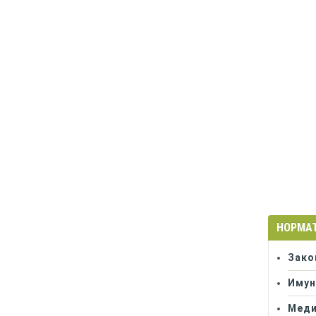
НОРМА
Зако
Имун
Меди