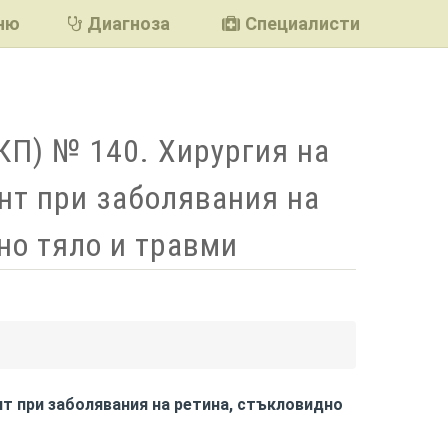
ню
Диагноза
Специалисти
КП) № 140. Хирургия на
нт при заболявания на
но тяло и травми
подели
нт при заболявания на ретина, стъкловидно