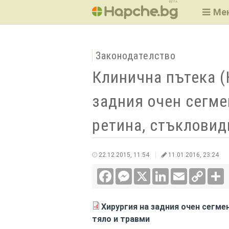
BETA
Ме
Законодателство
Клинична пътека (
задния очен сегме
ретина, стъкловид
22.12.2015, 11:54
11.01.2016, 23:24
Facebook
Messenger
X
LinkedIn
Email
Copy
С
Link
Хирургия на задния очен сегме
тяло и травми