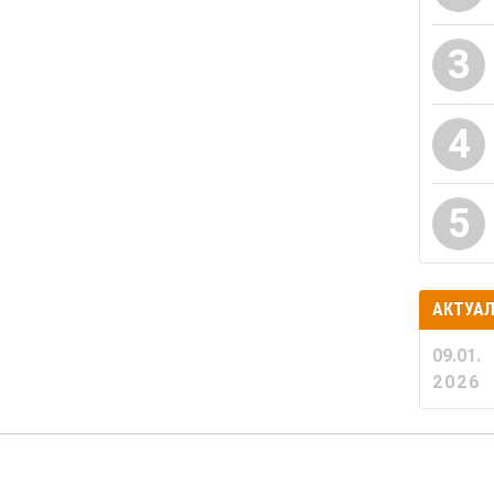
3
4
5
АКТУА
09.01.
2026