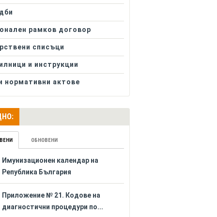
дби
онален рамков договор
рствени списъци
илници и инструкции
и нормативни актове
НО:
ВЕНИ
ОБНОВЕНИ
Имунизационен календар на
Република България
Приложение № 21. Кодове на
диагностични процедури по...