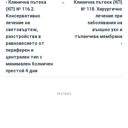
‹ Клинична пътека
Клинична пътека (КП)
(КП) № 116.2.
№ 118. Хирургично
Консервативно
лечение при
лечение на
заболявания на
световъртеж,
външно ухо и
разстройства в
тъпанчева мембрана
равновесието от
›
периферен и
централен тип с
минимален болничен
престой 4 дни
РЕКЛАМА