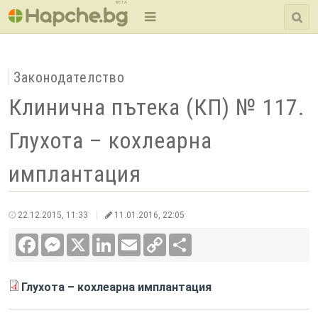
BETA
Законодателство
Клинична пътека (КП) № 117.
Глухота – кохлеарна
имплантация
22.12.2015, 11:33
11.01.2016, 22:05
Facebook
Messenger
X
LinkedIn
Email
Copy
Сподели
Link
Глухота – кохлеарна имплантация