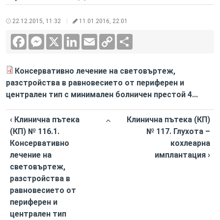
22.12.2015, 11:32
11.01.2016, 22:01
Facebook
Messenger
X
LinkedIn
Email
Copy
Сподели
Link
Консервативно лечение на световъртеж,
разстройства в равновесието от периферен и
централен тип с минимален болничен престой 4...
‹ Клинична пътека
Клинична пътека (КП)
(КП) № 116.1.
№ 117. Глухота –
Консервативно
кохлеарна
лечение на
имплантация ›
световъртеж,
разстройства в
равновесието от
периферен и
централен тип