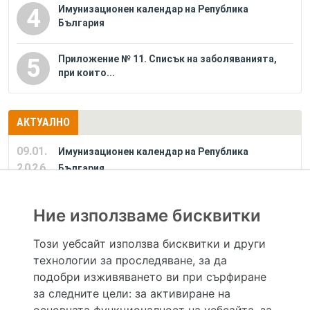
Имунизационен календар на Република
4
България
Приложение № 11. Списък на заболяванията,
5
при които...
АКТУАЛНО
09.01.
Имунизационен календар на Република
2026
България
Ние използваме бисквитки
РЕКЛАМА
Този уебсайт използва бисквитки и други
технологии за проследяване, за да
Hapche.bg НЕ е медицински, зравен или сроден специалист и НЕ дава медицински
консултации и здравни съвети. Hapche.bg НЕ се явява медицинска услуга и НЕ
подобри изживяването ви при сърфиране
осигурява диагноза и лечение. Hapche.bg НЕ препоръчва медицински и други здравни и
за следните цели:
за активиране на
сродни специалисти и заведения. Hapche.bg НЕ търгува с лекарствени продукти и
хранителни добавки. Информацията, публикувана в Hapche.bg, е предназначена да служи
основната функционалност на уебсайта
,
за