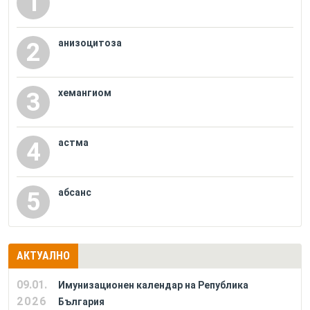
1
анизоцитоза
2
хемангиом
3
астма
4
абсанс
5
АКТУАЛНО
09.01.
Имунизационен календар на Република
2026
България