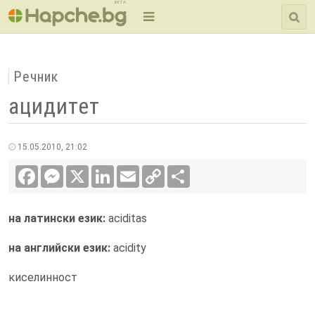
BETA
Речник
ацидитет
15.05.2010, 21:02
Facebook
Messenger
X
LinkedIn
Email
Copy
Сподели
Link
на латински език:
aciditas
на английски език:
acidity
киселинност