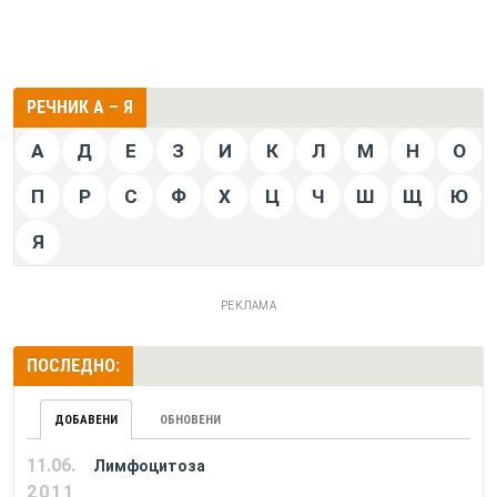
РЕЧНИК А – Я
А
Д
Е
З
И
К
Л
М
Н
О
П
Р
С
Ф
Х
Ц
Ч
Ш
Щ
Ю
Я
РЕКЛАМА
ПОСЛЕДНО:
ДОБАВЕНИ
ОБНОВЕНИ
11.06.
Лимфоцитоза
2011