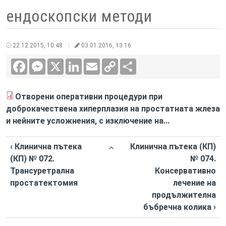
ендоскопски методи
22.12.2015, 10:48
03.01.2016, 13:16
Facebook
Messenger
X
LinkedIn
Email
Copy
Сподели
Link
Отворени оперативни процедури при
доброкачествена хиперплазия на простатната жлеза
и нейните усложнения, с изключение на...
‹ Клинична пътека
Клинична пътека (КП)
(КП) № 072.
№ 074.
Трансуретрална
Консервативно
простатектомия
лечение на
продължителна
бъбречна колика ›