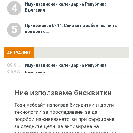
Имунизационен календар на Република
4
България
Приложение № 11. Списък на заболяванията,
5
при които...
АКТУАЛНО
09.01.
Имунизационен календар на Република
2026
България
Ние използваме бисквитки
РЕКЛАМА
Този уебсайт използва бисквитки и други
технологии за проследяване, за да
Hapche.bg НЕ е медицински, зравен или сроден специалист и НЕ дава медицински
консултации и здравни съвети. Hapche.bg НЕ се явява медицинска услуга и НЕ
подобри изживяването ви при сърфиране
осигурява диагноза и лечение. Hapche.bg НЕ препоръчва медицински и други здравни и
за следните цели:
за активиране на
сродни специалисти и заведения. Hapche.bg НЕ търгува с лекарствени продукти и
хранителни добавки. Информацията, публикувана в Hapche.bg, е предназначена да служи