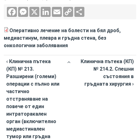
Facebook
Messenger
X
LinkedIn
Email
Copy
Сподели
Link
Оперативно лечение на болести на бял дроб,
медиастинум, плевра и гръдна стена, без
онкологични заболявания
‹ Клинична пътека
Клинична пътека (КП)
(КП) № 213.
№ 214.2. Спешни
Разширени (големи)
състояния в
операции с пълно или
гръдната хирургия ›
частично
отстраняване на
повече от един
интраторакален
орган (включително
медиастинален
тумор или гръдна