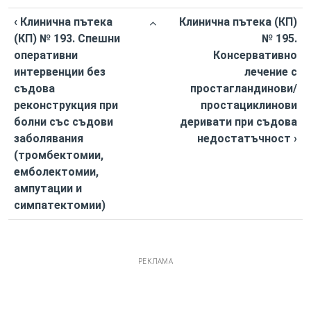
‹ Клинична пътека
Клинична пътека (КП)
(КП) № 193. Спешни
№ 195.
оперативни
Консервативно
интервенции без
лечение с
съдова
простагландинови/
реконструкция при
простациклинови
болни със съдови
деривати при съдова
заболявания
недостатъчност ›
(тромбектомии,
емболектомии,
ампутации и
симпатектомии)
РЕКЛАМА