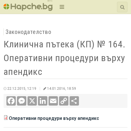
BETA
Законодателство
Клинична пътека (КП) № 164.
Оперативни процедури върху
апендикс
22.12.2015, 12:19
14.01.2016, 18:59
Facebook
Messenger
X
LinkedIn
Email
Copy
Сподели
Link
Оперативни процедури върху апендикс