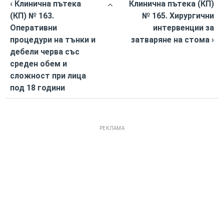
‹ Клинична пътека
Клинична пътека (КП)
(КП) № 163.
№ 165. Хирургични
Оперативни
интервенции за
процедури на тънки и
затваряне на стома ›
дебели черва със
среден обем и
сложност при лица
под 18 години
РЕКЛАМА