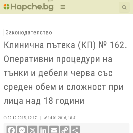
BETA
Законодателство
Клинична пътека (КП) № 162.
Оперативни процедури на
тънки и дебели черва със
среден обем и сложност при
лица над 18 години
22.12.2015, 12:17
14.01.2016, 18:41
Facebook
Messenger
X
LinkedIn
Email
Copy
Сподели
Link