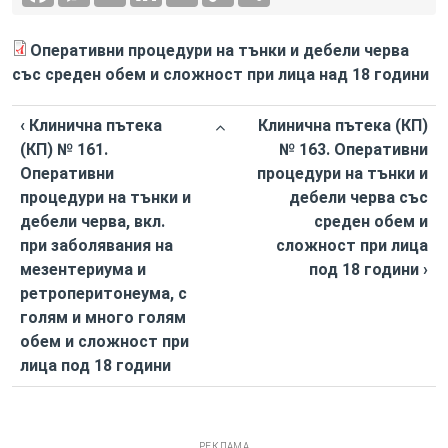
Оперативни процедури на тънки и дебели черва
със среден обем и сложност при лица над 18 години
‹ Клинична пътека
Клинична пътека (КП)
(КП) № 161.
№ 163. Оперативни
Оперативни
процедури на тънки и
процедури на тънки и
дебели черва със
дебели черва, вкл.
среден обем и
при заболявания на
сложност при лица
мезентериума и
под 18 години ›
ретроперитонеума, с
голям и много голям
обем и сложност при
лица под 18 години
РЕКЛАМА