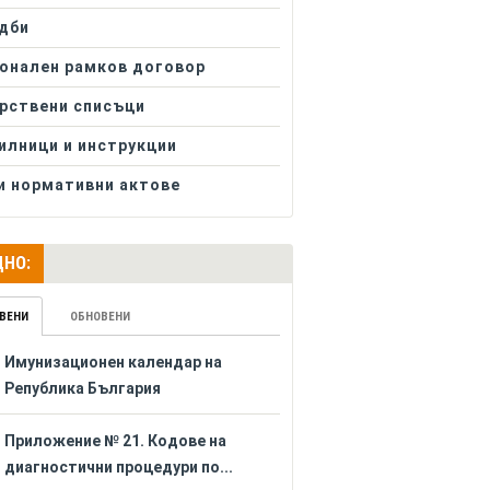
дби
онален рамков договор
рствени списъци
илници и инструкции
и нормативни актове
НО:
ВЕНИ
ОБНОВЕНИ
Имунизационен календар на
Република България
Приложение № 21. Кодове на
диагностични процедури по...