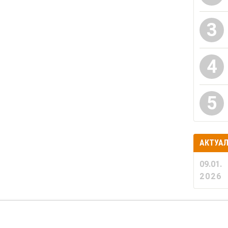
3
4
5
АКТУА
09.01.
2026