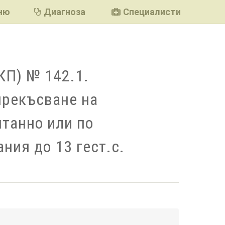
ню
Диагноза
Специалисти
КП) № 142.1.
рекъсване на
танно или по
ния до 13 гест.с.
подели