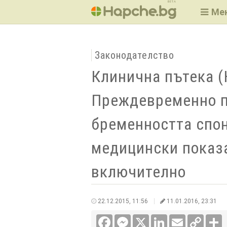
BETA
Ме
Законодателство
Клинична пътека (
Преждевременно п
бременността спон
медицински показа
включително
22.12.2015, 11:56
11.01.2016, 23:31
Facebook
Messenger
X
LinkedIn
Email
Copy
С
Link