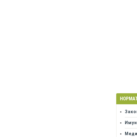
НОРМА
Зако
Имун
Меди