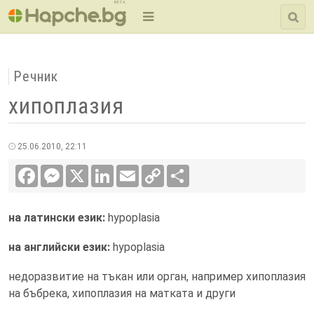
BETA
Речник
хипоплазия
25.06.2010, 22:11
Facebook
Messenger
X
LinkedIn
Email
Copy
Сподели
Link
на латински език:
hypoplasia
на английски език:
hypoplasia
недоразвитие на тъкан или орган, например хипоплазия
на бъбрека, хипоплазия на матката и други