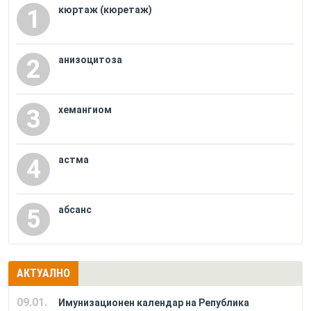
кюртаж (кюретаж)
1
анизоцитоза
2
хемангиом
3
астма
4
абсанс
5
АКТУАЛНО
09.01.
Имунизационен календар на Република