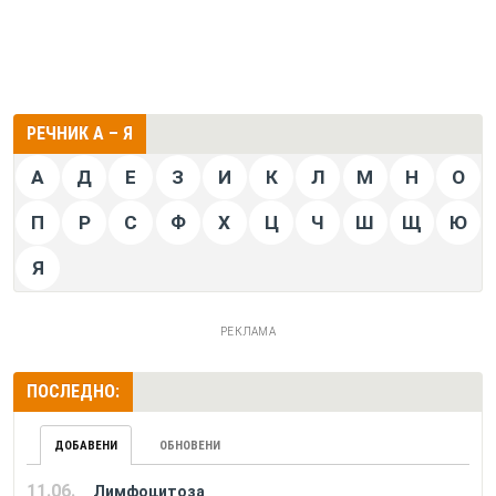
РЕЧНИК А – Я
А
Д
Е
З
И
К
Л
М
Н
О
П
Р
С
Ф
Х
Ц
Ч
Ш
Щ
Ю
Я
РЕКЛАМА
ПОСЛЕДНО:
ДОБАВЕНИ
ОБНОВЕНИ
11.06.
Лимфоцитоза