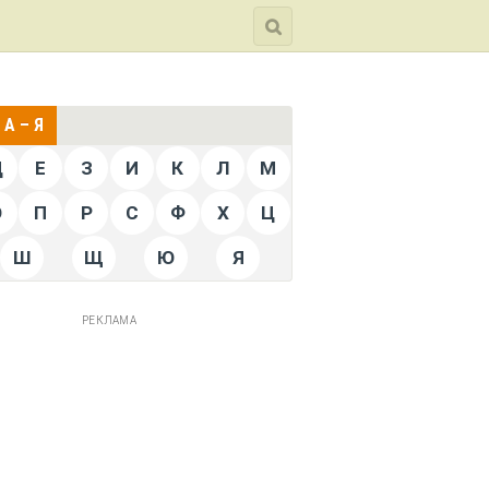
А – Я
Д
Е
З
И
К
Л
М
О
П
Р
С
Ф
Х
Ц
Ш
Щ
Ю
Я
РЕКЛАМА