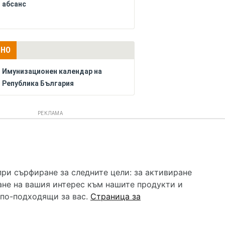
абсанс
ЛНО
Имунизационен календар на
Република България
РЕКЛАМА
 услуга и НЕ осигурява диагноза и лечение. Hapche.bg
бавки. Информацията, публикувана в Hapche.bg, е
при сърфиране за следните цели:
за активиране
 при все че се полагат всички усилия за обновяване и
ане на вашия интерес към нашите продукти и
гностиката и самолечението могат да бъдат опасни за
като спешно, позвънете на денонощния безплатен
 по-подходящи за вас
.
Страница за
цинска помощ!