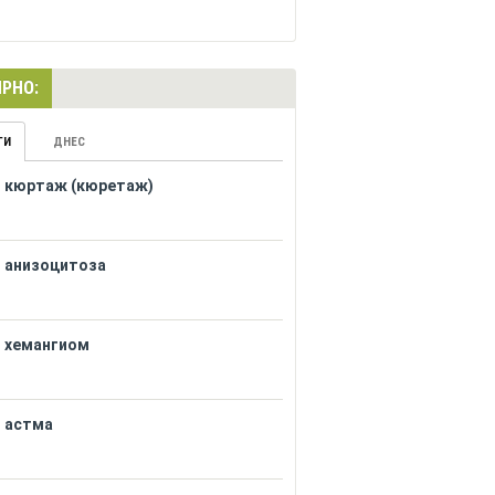
РНО:
ГИ
ДНЕС
кюртаж (кюретаж)
анизоцитоза
хемангиом
астма