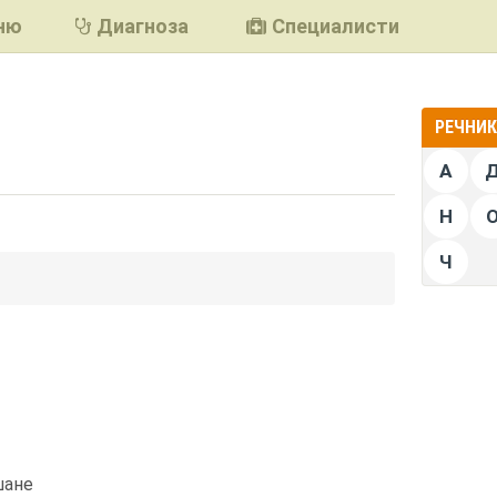
ню
Диагноза
Специалисти
РЕЧНИК 
А
Н
Ч
подели
шане