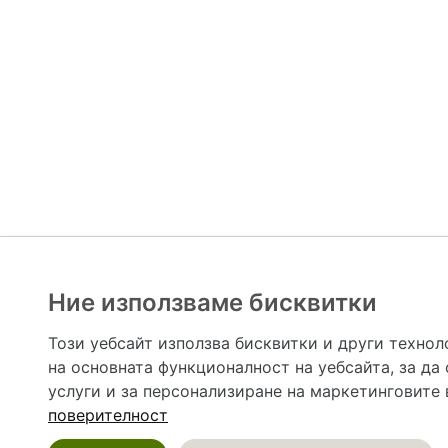
Ние използваме бисквитки
Hapche.bg НЕ е медицински, зравен или сроден специа
НЕ препоръчва медицински и други здравни и сро
Този уебсайт използва бисквитки и други технол
предназначена да служи само и единствено за справоч
на основната функционалност на уебсайта
,
за да
допълване на данните и за коригиране на неточности
вашето здраве! При поява на симптом(и) на заб
услуги и за персонализиране на маркетинговите
общоевропейс
поверителност