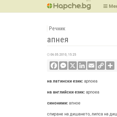
BETA
Ме
Речник
апнея
06.05.2010, 15:25
Facebook
Messenger
X
LinkedIn
Email
Copy
С
Link
на латински език:
apnoea
на английски език:
apnoea
синоними:
апное
спиране на дишането, липса на ди