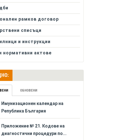
дби
онален рамков договор
рствени списъци
илници и инструкции
и нормативни актове
НО:
ВЕНИ
ОБНОВЕНИ
Имунизационен календар на
Република България
Приложение № 21. Кодове на
диагностични процедури по...