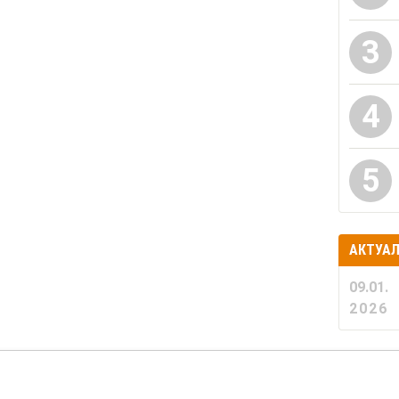
3
4
5
АКТУА
09.01.
2026