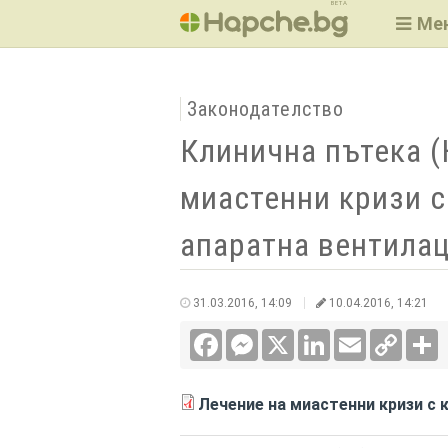
BETA
Ме
Законодателство
Клинична пътека (
миастенни кризи с
апаратна вентила
31.03.2016, 14:09
10.04.2016, 14:21
Facebook
Messenger
X
LinkedIn
Email
Copy
С
Link
Лечение на миастенни кризи с