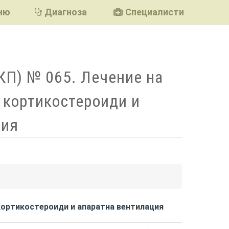
ню
Диагноза
Специалисти
КП) № 065. Лечение на
 кортикостероиди и
ция
подели
 кортикостероиди и апаратна вентилация