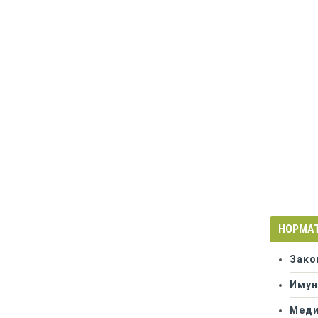
НОРМА
Зако
Имун
Меди