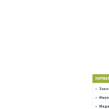
НОРМА
Зако
Имун
Меди