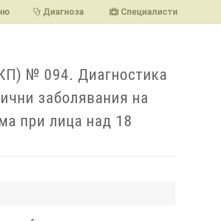
ню
Диагноза
Специалисти
КП) № 094. Диагностика
гични заболявания на
ма при лица над 18
подели