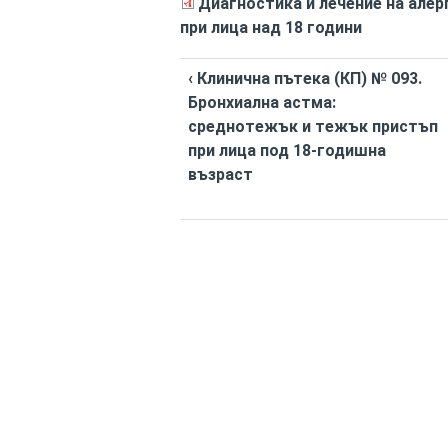
Диагностика и лечение на алер
при лица над 18 години
‹ Клинична пътека (КП) № 093.
Бронхиална астма:
среднотежък и тежък пристъп
при лица под 18-годишна
възраст