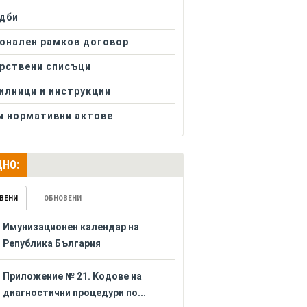
дби
онален рамков договор
рствени списъци
илници и инструкции
и нормативни актове
НО:
ВЕНИ
ОБНОВЕНИ
Имунизационен календар на
Република България
Приложение № 21. Кодове на
диагностични процедури по...