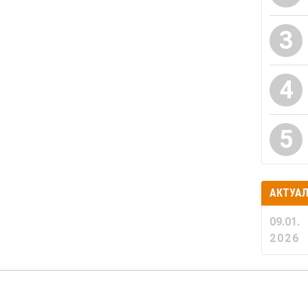
3
4
5
АКТУА
09.01.
2026