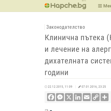
BETA
Ме
Законодателство
Клинична пътека (
и лечение на алер
дихателната систе
години
22.12.2015, 11:09
07.01.2016, 23:25
Facebook
Messenger
X
LinkedIn
Email
Copy
С
Link