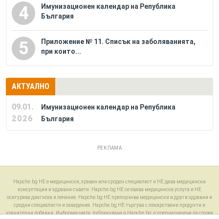
Имунизационен календар на Република
4
България
Приложение № 11. Списък на заболяванията,
5
при които...
АКТУАЛНО
09.01.
Имунизационен календар на Република
2026
България
РЕКЛАМА
Hapche.bg НЕ е медицински, зравен или сроден специалист и НЕ дава медицински
консултации и здравни съвети. Hapche.bg НЕ се явява медицинска услуга и НЕ
осигурява диагноза и лечение. Hapche.bg НЕ препоръчва медицински и други здравни и
сродни специалисти и заведения. Hapche.bg НЕ търгува с лекарствени продукти и
хранителни добавки. Информацията, публикувана в Hapche.bg, е предназначена да служи