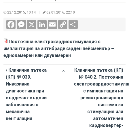
22.12.2015, 10:14
02.01.2016, 22:10
Facebook
Messenger
X
LinkedIn
Email
Copy
Сподели
Link
Постоянна електрокардиостимулация с
имплантация на антибрадикарден пейсмейкър –
еднокамерен или двукамерен
‹ Клинична пътека
Клинична пътека (КП)
(КП) № 039.
№ 040.2. Постоянна
Инвазивна
електрокардиостимула
диагностика при
с имплантация на
сърдечно-съдови
ресинхронизираща
заболявания с
система за
механична
стимулация или
вентилация
автоматичен
кардиовертер-