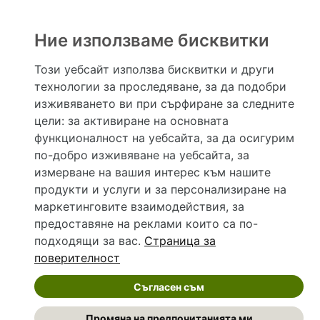
само и единствено за справочни цели. Същата се предоставя без всякаква гаранция за
актуалност, изчерпателност и точност, при все че се полагат всички усилия за обновяване
и допълване на данните и за коригиране на неточностите. При никакви обстоятелства НЕ
Ние използваме бисквитки
се самодиагностицирайте и НЕ се самолекувайте – самодиагностиката и самолечението
могат да бъдат опасни за вашето здраве! При поява на симптом(и) на заболяване
неотложно потърсете правоспособен лекар! Ако преценявате своето (нечие) състояние
Този уебсайт използва бисквитки и други
като спешно, позвънете на денонощния безплатен общоевропейски телефонен номер за
спешни повиквания 112 за връзка с местния център за спешна медицинска помощ!
технологии за проследяване, за да подобри
изживяването ви при сърфиране за следните
цели:
за активиране на основната
функционалност на уебсайта
,
за да осигурим
©
2026 Hapche.bg
по-добро изживяване на уебсайта
,
за
Общи условия
Политика за защита на личните данни
измерване на вашия интерес към нашите
Предпочитания за поверителност
продукти и услуги и за персонализиране на
Предпочитания за „бисквитки“
Контакти
маркетинговите взаимодействия
,
за
предоставяне на реклами които са по-
подходящи за вас
.
Страница за
поверителност
Съгласен съм
Промяна на предпочитанията ми