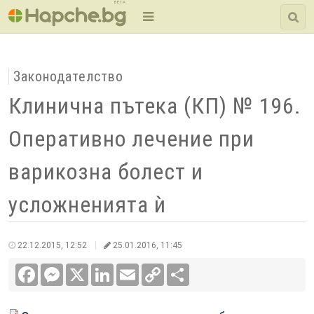
BETA
Законодателство
Клинична пътека (КП) № 196.
Оперативно лечение при
варикозна болест и
усложненията ѝ
22.12.2015, 12:52
25.01.2016, 11:45
Facebook
Messenger
X
LinkedIn
Email
Copy
Сподели
Link