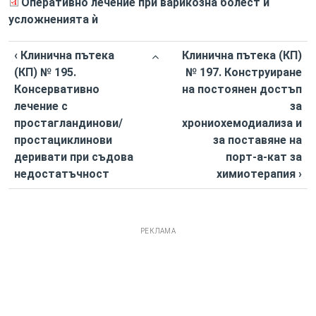
Оперативно лечение при варикозна болест и
усложненията ѝ
‹ Клинична пътека
Клинична пътека (КП)
(КП) № 195.
№ 197. Конструиране
Консервативно
на постоянен достъп
лечение с
за
простагландинови/
хрониохемодиализа и
простациклинови
за поставяне на
деривати при съдова
порт-а-кат за
недостатъчност
химиотерапия ›
РЕКЛАМА