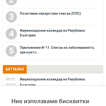
Позитивен лекарствен списък (ПЛС)
3
Имунизационен календар на Република
4
България
Приложение № 11. Списък на заболяванията,
5
при които...
АКТУАЛНО
09.01.
Имунизационен календар на Република
2026
България
Ние използваме бисквитки
РЕКЛАМА