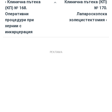
‹ Клинична пътека
Клинична пътека (КП)
(КП) № 168.
№ 170.
Оперативни
Лапароскопска
процедури при
холецистектомия ›
хернии с
инкарцерация
РЕКЛАМА