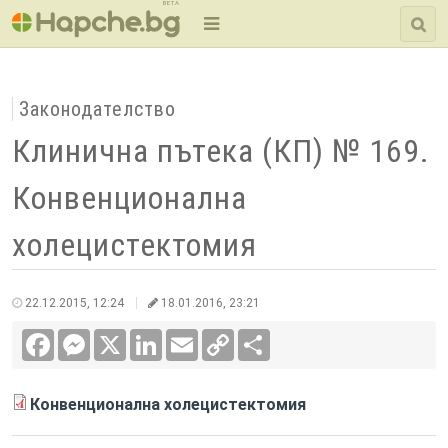
BETA
Законодателство
Клинична пътека (КП) № 169.
Конвенционална
холецистектомия
22.12.2015, 12:24
18.01.2016, 23:21
Facebook
Messenger
X
LinkedIn
Email
Copy
Сподели
Link
Конвенционална холецистектомия