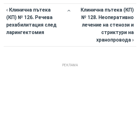
‹ Клинична пътека
Клинична пътека (КП)
(КП) № 126. Речева
№ 128. Неоперативно
рехабилитация след
лечение на стенози и
ларингектомия
стриктури на
хранопровода ›
РЕКЛАМА