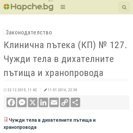
BETA
Законодателство
Клинична пътека (КП) № 127.
Чужди тела в дихателните
пътища и хранопровода
22.12.2015, 11:42
11.01.2016, 22:38
Facebook
Messenger
X
LinkedIn
Email
Copy
Сподели
Link
Чужди тела в дихателните пътища и
хранопровода