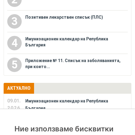
Позитивен лекарствен списък (ПЛС)
3
Имунизационен календар на Република
4
България
Приложение № 11. Списък на заболяванията,
5
при които...
АКТУАЛНО
09.01.
Имунизационен календар на Република
2026
България
Ние използваме бисквитки
РЕКЛАМА