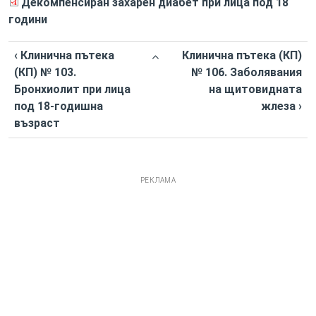
Декомпенсиран захарен диабет при лица под 18
години
‹ Клинична пътека
Клинична пътека (КП)
(КП) № 103.
№ 106. Заболявания
Бронхиолит при лица
на щитовидната
под 18-годишна
жлеза ›
възраст
РЕКЛАМА