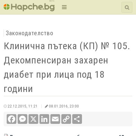
BETA
Законодателство
Клинична пътека (КП) № 105.
Декомпенсиран захарен
диабет при лица под 18
години
22.12.2015, 11:21
08.01.2016, 23:00
Facebook
Messenger
X
LinkedIn
Email
Copy
Сподели
Link