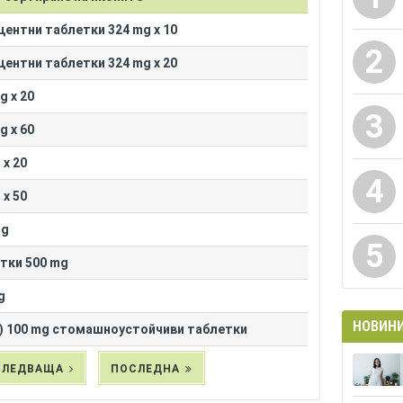
центни таблетки 324 mg x 10
2
центни таблетки 324 mg x 20
g x 20
3
g x 60
 x 20
4
 x 50
mg
5
етки 500 mg
g
НОВИН
ct) 100 mg стомашноустойчиви таблетки
СЛЕДВАЩА
ПОСЛЕДНА