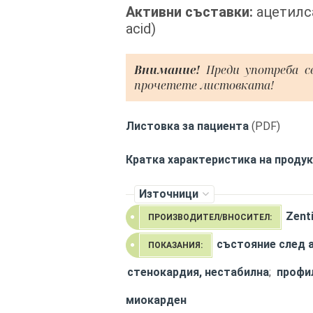
Активни съставки:
ацетилса
acid)
Внимание!
Преди употреба с
прочетете листовката!
Листовка за пациента
(PDF)
Кратка характеристика на проду
Източници
Zent
ПРОИЗВОДИТЕЛ/ВНОСИТЕЛ:
състояние след 
ПОКАЗАНИЯ:
стенокардия, нестабилна
;
профи
миокарден