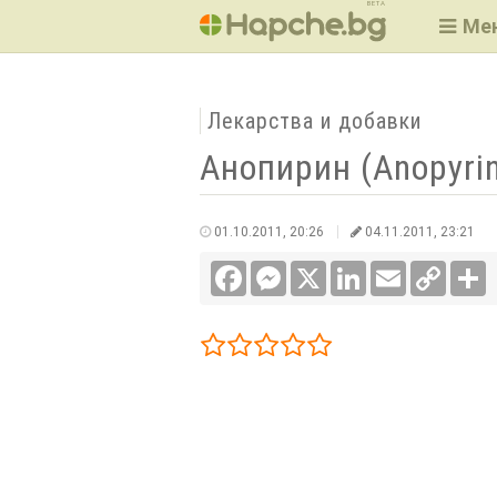
BETA
Ме
Лекарства и добавки
Анопирин (Anopyrin
01.10.2011, 20:26
04.11.2011, 23:21
Facebook
Messenger
X
LinkedIn
Email
Copy
С
Link
1/5
2/5
3/5
4/5
5/5