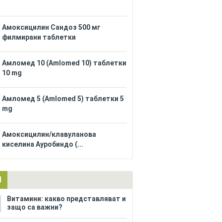
Амоксицилин Сандоз 500 мг
филмирани таблетки
Амломед 10 (Amlomed 10) таблетки
10 mg
Амломед 5 (Amlomed 5) таблетки 5
mg
Амоксицилин/клавуланова
киселина Ауробиндо (...
И
Витамини: какво представляват и
защо са важни?