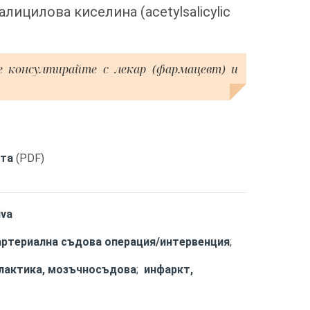
лицилова киселина (acetylsalicylic
е консултирайте с лекар (фармацевт) и
кта
(PDF)
iva
артериална съдова операция/интервенция
;
лактика, мозъчносъдова
;
инфаркт,