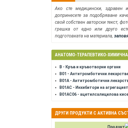
Ако сте медицински, здравен 
допринесете за подобряване кач
свой собствен авторски текст, фо
грешка от едно или друго ест
подготовката на материала,
запов
АНАТОМО-ТЕРАПЕВТИКО-ХИМИЧНА
B - Кръв и кръвотворни органи
B01 - Антитромботични лекарств
B01A - Антитромботични лекарст
B01AC - Инхибитори на агрегация
B01AC06 - ацетилсалицилова кисели
Продукт