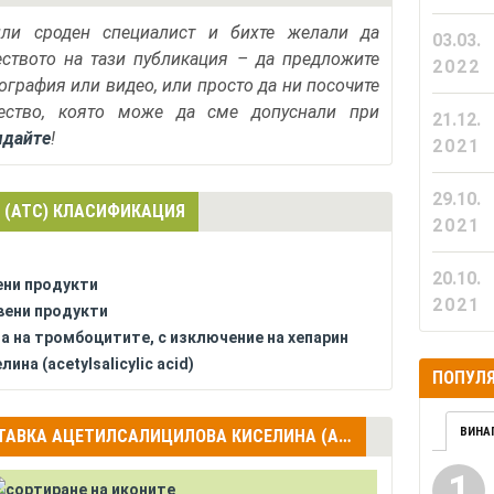
или сроден специалист и бихте желали да
03.03.
еството на тази публикация – да предложите
2022
тография или видео, или просто да ни посочите
ество, която може да сме допуснали при
21.12.
ядайте
!
2021
29.10.
 (АТС) КЛАСИФИКАЦИЯ
2021
20.10.
ени продукти
2021
вени продукти
та на тромбоцитите, с изключение на хепарин
на (acetylsalicylic acid)
ПОПУЛЯ
ВИНА
ДРУГИ ПРОДУКТИ С АКТИВНА СЪСТАВКА АЦЕТИЛСАЛИЦИЛОВА КИСЕЛИНА (ACETYLSALICYLIC ACID)
1