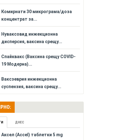
Комирнати 30 микрограма/доза
концентрат за...
Нуваксовид инжекционна
дисперсия, ваксина срещу...
Спайквакс (Ваксина срещу COVID-
19 Модерна)...
Ваксзеврия инжекционна
суспензия, ваксина срещу...
РНО:
ГИ
ДНЕС
Аксел (Accel) таблетки 5 mg