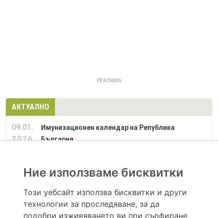
РЕКЛАМА
АКТУАЛНО
09.01.
Имунизационен календар на Република
2026
България
Ние използваме бисквитки
РЕКЛАМА
Този уебсайт използва бисквитки и други
технологии за проследяване, за да
Hapche.bg НЕ е медицински, зравен или сроден специалист и НЕ дава медицински
консултации и здравни съвети. Hapche.bg НЕ се явява медицинска услуга и НЕ
подобри изживяването ви при сърфиране
осигурява диагноза и лечение. Hapche.bg НЕ препоръчва медицински и други здравни и