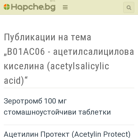
BETA
Публикации на тема
„B01AC06 - ацетилсалицилова
киселина (acetylsalicylic
acid)“
Зеротромб 100 мг
стомашноустойчиви таблетки
Ацетилин Протект (Acetylin Protect)