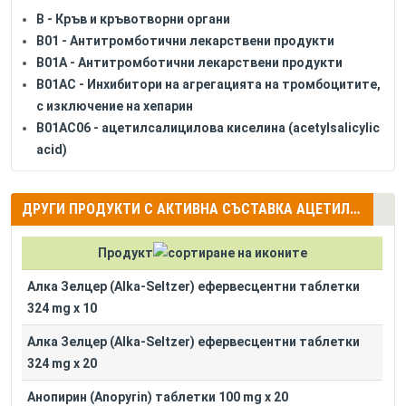
B - Кръв и кръвотворни органи
B01 - Антитромботични лекарствени продукти
B01A - Антитромботични лекарствени продукти
B01AC - Инхибитори на агрегацията на тромбоцитите,
с изключение на хепарин
B01AC06 - ацетилсалицилова киселина (acetylsalicylic
acid)
ДРУГИ ПРОДУКТИ С АКТИВНА СЪСТАВКА АЦЕТИЛСАЛИЦИЛОВА КИСЕЛИНА (ACETYLSALICYLIC ACID)
Продукт
Алка Зелцер (Alka-Seltzer) ефервесцентни таблетки
324 mg x 10
Алка Зелцер (Alka-Seltzer) ефервесцентни таблетки
324 mg x 20
Анопирин (Anopyrin) таблетки 100 mg x 20