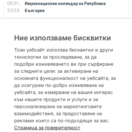
09.01.
Имунизационен календар на Република
2026
България
РЕКЛАМА
Ние използваме бисквитки
Този уебсайт използва бисквитки и други
технологии за проследяване, за да
Hapche.bg НЕ е медицински, зравен или сроден специалист и НЕ дава медицински
консултации и здравни съвети. Hapche.bg НЕ се явява медицинска услуга и НЕ
подобри изживяването ви при сърфиране
осигурява диагноза и лечение. Hapche.bg НЕ препоръчва медицински и други здравни и
за следните цели:
за активиране на
сродни специалисти и заведения. Hapche.bg НЕ търгува с лекарствени продукти и
хранителни добавки. Информацията, публикувана в Hapche.bg, е предназначена да служи
основната функционалност на уебсайта
,
за
само и единствено за справочни цели. Същата се предоставя без всякаква гаранция за
да осигурим по-добро изживяване на
актуалност, изчерпателност и точност, при все че се полагат всички усилия за обновяване
и допълване на данните и за коригиране на неточностите. При никакви обстоятелства НЕ
уебсайта
,
за измерване на вашия интерес
се самодиагностицирайте и НЕ се самолекувайте – самодиагностиката и самолечението
към нашите продукти и услуги и за
могат да бъдат опасни за вашето здраве! При поява на симптом(и) на заболяване
неотложно потърсете правоспособен лекар! Ако преценявате своето (нечие) състояние
персонализиране на маркетинговите
като спешно, позвънете на денонощния безплатен общоевропейски телефонен номер за
взаимодействия
,
за предоставяне на
спешни повиквания 112 за връзка с местния център за спешна медицинска помощ!
реклами които са по-подходящи за вас
.
Страница за поверителност