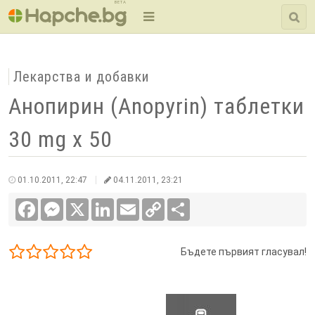
BETA
Лекарства и добавки
Анопирин (Anopyrin) таблетки
30 mg x 50
01.10.2011, 22:47
04.11.2011, 23:21
Facebook
Messenger
X
LinkedIn
Email
Copy
Сподели
Link
Бъдете първият гласувал!
1/5
2/5
3/5
4/5
5/5