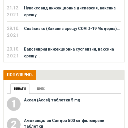
21.12.
Нуваксовид инжекционна дисперсия, ваксина
2021
срещу...
29.10.
Спайквакс (Ваксина срещу COVID-19 Модерна)...
2021
20.10.
Ваксзеврия инжекционна суспензия, ваксина
2021
срещу...
ПОПУЛЯРНО:
ВИНАГИ
ДНЕС
Аксел (Accel) таблетки 5 mg
1
Амоксицилин Сандоз 500 мг филмирани
2
таблетки