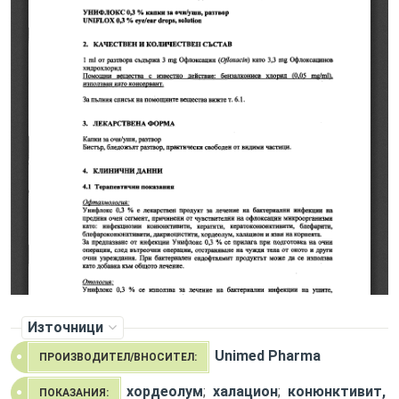
Източници
Unimed Pharma
ПРОИЗВОДИТЕЛ/ВНОСИТЕЛ:
хордеолум
;
халацион
;
конюнктивит,
ПОКАЗАНИЯ: