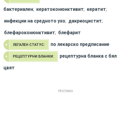
бактериален
;
кератоконюнктивит
;
кератит
;
инфекции на средното ухо
;
дакриоцистит
;
блефароконюнктивит
;
блефарит
по лекарско предписание
ЛЕГАЛЕН СТАТУС:
рецептурна бланка с бял
РЕЦЕПТУРНИ БЛАНКИ:
цвят
РЕКЛАМА