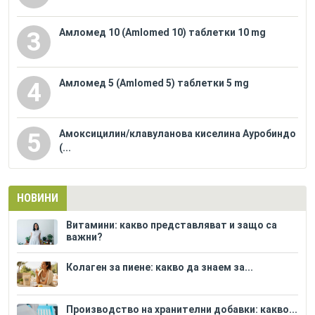
Амломед 10 (Amlomed 10) таблетки 10 mg
3
Амломед 5 (Amlomed 5) таблетки 5 mg
4
Амоксицилин/клавуланова киселина Ауробиндо
5
(...
НОВИНИ
Витамини: какво представляват и защо са
важни?
Колаген за пиене: какво да знаем за...
Производство на хранителни добавки: какво...