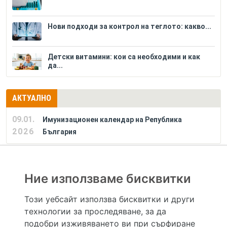
Нови подходи за контрол на теглото: какво...
Детски витамини: кои са необходими и как
да...
АКТУАЛНО
09.01.
Имунизационен календар на Република
2026
България
РЕКЛАМА
Ние използваме бисквитки
Този уебсайт използва бисквитки и други
технологии за проследяване, за да
Hapche.bg НЕ е медицински, зравен или сроден специалист и НЕ дава медицински
консултации и здравни съвети. Hapche.bg НЕ се явява медицинска услуга и НЕ
подобри изживяването ви при сърфиране
осигурява диагноза и лечение. Hapche.bg НЕ препоръчва медицински и други здравни и