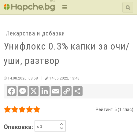
BETA
Лекарства и добавки
Унифлокс 0.3% капки за очи/
уши, разтвор
14.08.2020, 08:58
14.05.2022, 13:43
Facebook
Messenger
X
LinkedIn
Email
Copy
Сподели
Link
Рейтинг:
5
(
1
глас)
1/5
2/5
3/5
4/5
5/5
Опаковка: