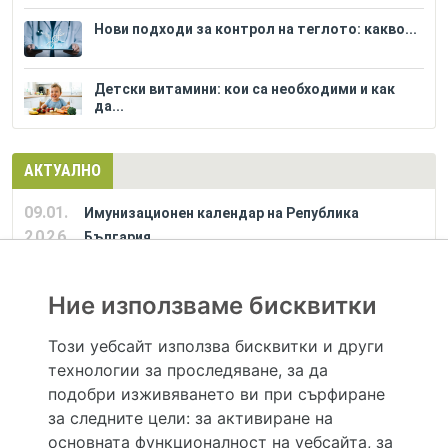
Нови подходи за контрол на теглото: какво...
Детски витамини: кои са необходими и как
да...
АКТУАЛНО
09.01.
Имунизационен календар на Република
2026
България
Ние използваме бисквитки
РЕКЛАМА
Този уебсайт използва бисквитки и други
технологии за проследяване, за да
Hapche.bg НЕ е медицински, зравен или сроден специалист и НЕ дава медицински
консултации и здравни съвети. Hapche.bg НЕ се явява медицинска услуга и НЕ
подобри изживяването ви при сърфиране
осигурява диагноза и лечение. Hapche.bg НЕ препоръчва медицински и други здравни и
за следните цели:
за активиране на
сродни специалисти и заведения. Hapche.bg НЕ търгува с лекарствени продукти и
хранителни добавки. Информацията, публикувана в Hapche.bg, е предназначена да служи
основната функционалност на уебсайта
,
за
само и единствено за справочни цели. Същата се предоставя без всякаква гаранция за