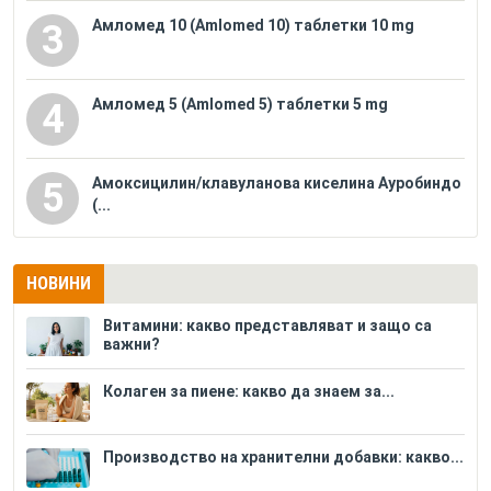
Амломед 10 (Amlomed 10) таблетки 10 mg
3
Амломед 5 (Amlomed 5) таблетки 5 mg
4
Амоксицилин/клавуланова киселина Ауробиндо
5
(...
НОВИНИ
Витамини: какво представляват и защо са
важни?
Колаген за пиене: какво да знаем за...
Производство на хранителни добавки: какво...