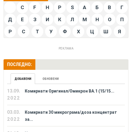
C
F
H
P
S
А
Б
В
Г
Д
Е
З
И
К
Л
М
Н
О
П
Р
С
Т
У
Ф
Х
Ц
Ш
Я
РЕКЛАМА
ПОСЛЕДНО:
ДОБАВЕНИ
ОБНОВЕНИ
13.09.
Комирнати Оригинал/Омикрон BA.1 (15/15...
2022
03.03.
Комирнати 30 микрограма/доза концентрат
2022
за...