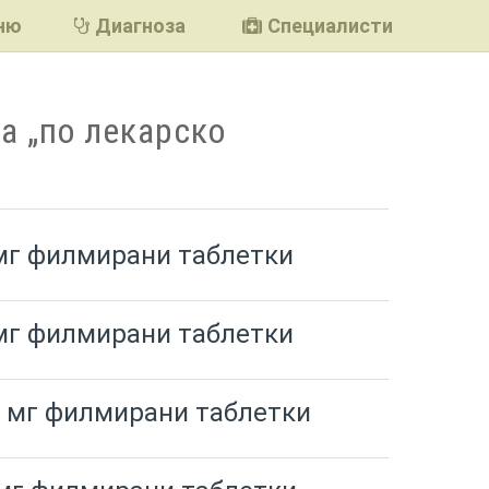
ню
Диагноза
Специалисти
а „по лекарско
 мг филмирани таблетки
 мг филмирани таблетки
0 мг филмирани таблетки