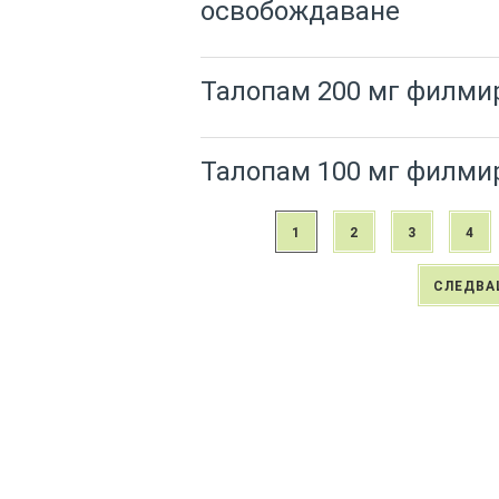
освобождаване
Талопам 200 мг филми
Талопам 100 мг филми
1
2
3
4
СЛЕДВА