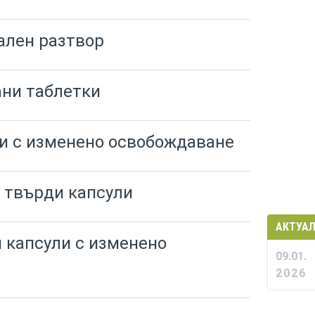
ален разтвор
ани таблетки
ли с изменено освобождаване
г твърди капсули
АКТУА
и капсули с изменено
09.01.
2026