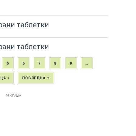
рани таблетки
рани таблетки
5
6
7
8
9
…
ЩА
ПОСЛЕДНА
РЕКЛАМА