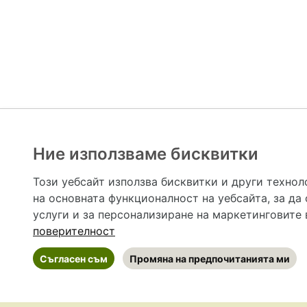
Ние използваме бисквитки
Hapche.bg НЕ е медицински, зравен или сроден специа
НЕ препоръчва медицински и други здравни и сро
Този уебсайт използва бисквитки и други технол
предназначена да служи само и единствено за справоч
на основната функционалност на уебсайта
,
за да
допълване на данните и за коригиране на неточности
вашето здраве! При поява на симптом(и) на заб
услуги и за персонализиране на маркетинговите
общоевропейс
поверителност
Съгласен съм
Промяна на предпочитанията ми
©
2026 Hapche.bg
•
Общи условия
•
По