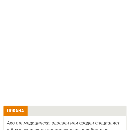
ПОКАНА
Ако сте медицински, здравен или сроден специалист
и бихте желали да допринесете за подобряване