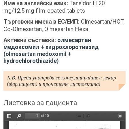
Име на английски език:
Tansidor H 20
mg/12.5 mg film-coated tablets
Търговски имена в ЕС/ЕИП:
Olmesartan/HCT,
Co-Olmesartan, Olmesartan Hexal
Активни съставки:
олмесартан
медоксомил + хидрохлоротиазид
(olmesartan medoxomil +
hydrochlorothiazide)
N.B.
Преди употреба се консултирайте с лекар
(фармацевт) и прочетете листовката!
Листовка за пациента