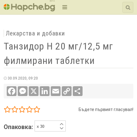
BETA
Лекарства и добавки
Танзидор H 20 мг/12,5 мг
филмирани таблетки
30.09.2020, 09:20
Facebook
Messenger
X
LinkedIn
Email
Copy
Сподели
Link
Бъдете първият гласувал!
1/5
2/5
3/5
4/5
5/5
Опаковка: