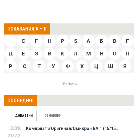
ПОКАЗАНИЯ А – Я
C
F
H
P
S
А
Б
В
Г
Д
Е
З
И
К
Л
М
Н
О
П
Р
С
Т
У
Ф
Х
Ц
Ш
Я
РЕКЛАМА
ПОСЛЕДНО:
ДОБАВЕНИ
ОБНОВЕНИ
13.09.
Комирнати Оригинал/Омикрон BA.1 (15/15...
2022