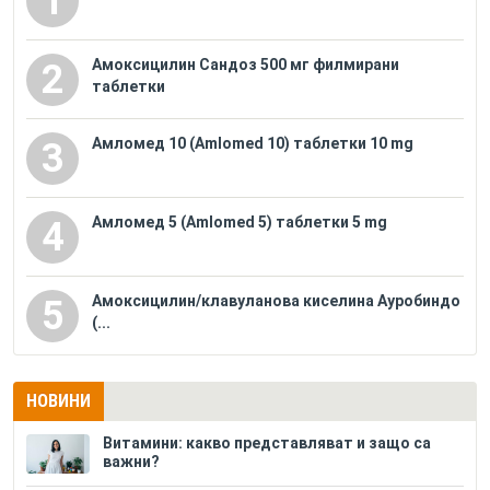
1
Амоксицилин Сандоз 500 мг филмирани
2
таблетки
Амломед 10 (Amlomed 10) таблетки 10 mg
3
Амломед 5 (Amlomed 5) таблетки 5 mg
4
Амоксицилин/клавуланова киселина Ауробиндо
5
(...
НОВИНИ
Витамини: какво представляват и защо са
важни?