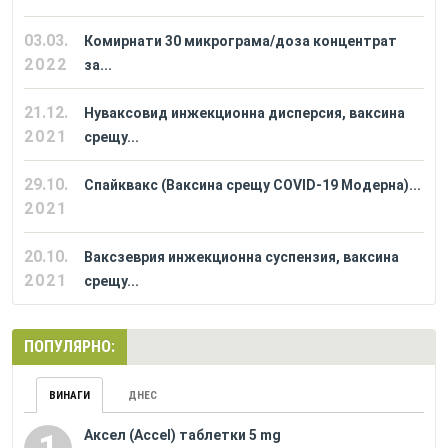
03.03.
Комирнати 30 микрограма/доза концентрат
2022
за...
21.12.
Нуваксовид инжекционна дисперсия, ваксина
2021
срещу...
29.10.
Спайквакс (Ваксина срещу COVID-19 Модерна)...
2021
20.10.
Ваксзеврия инжекционна суспензия, ваксина
2021
срещу...
ПОПУЛЯРНО:
ВИНАГИ
ДНЕС
Аксел (Accel) таблетки 5 mg