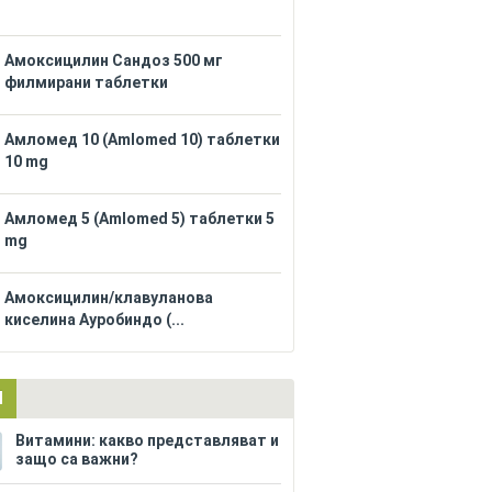
Амоксицилин Сандоз 500 мг
филмирани таблетки
Амломед 10 (Amlomed 10) таблетки
10 mg
Амломед 5 (Amlomed 5) таблетки 5
mg
Амоксицилин/клавуланова
киселина Ауробиндо (...
И
Витамини: какво представляват и
защо са важни?