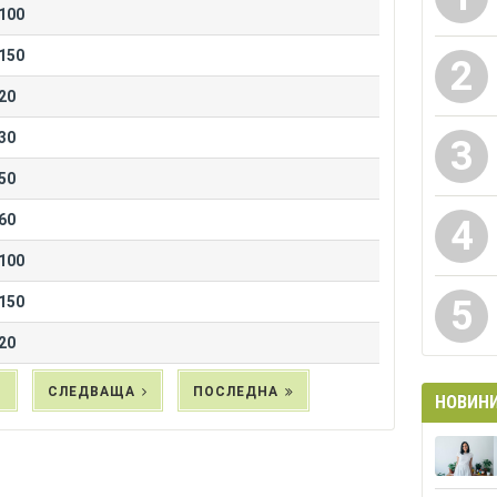
100
150
2
20
30
3
50
60
4
100
150
5
20
4
СЛЕДВАЩА
ПОСЛЕДНА
НОВИН