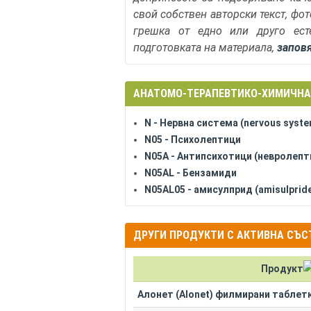
свой собствен авторски текст, фо
грешка от едно или друго ест
подготовката на материала,
запов
АНАТОМО-ТЕРАПЕВТИКО-ХИМИЧНА
N - Нервна система (nervous syste
N05 - Психолептици
N05A - Антипсихотици (невролепт
N05AL - Бензамиди
N05AL05 - амисулприд (amisulprid
ДРУГИ ПРОДУКТИ С АКТИВНА СЪСТ
Продукт
Алонет (Alonet) филмирани таблетк