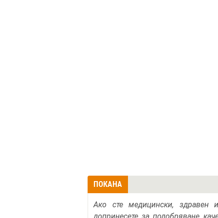
ПОКАНА
Ако сте медицински, здравен 
допринесете за подобряване кач