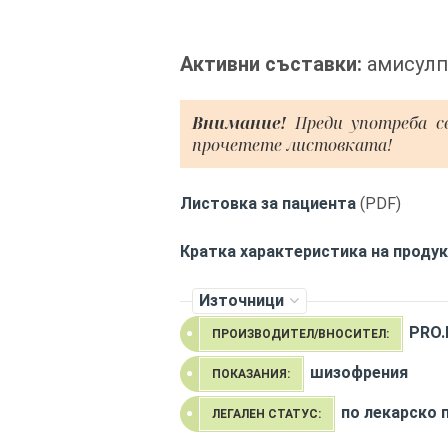
Активни съставки:
амисулпр
Внимание!
Преди употреба с
прочетете листовката!
Листовка за пациента
(PDF)
Кратка характеристика на проду
Източници
PRO.
ПРОИЗВОДИТЕЛ/ВНОСИТЕЛ:
шизофрения
ПОКАЗАНИЯ:
по лекарско 
ЛЕГАЛЕН СТАТУС: