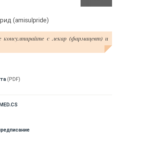
ид (amisulpride)
е консултирайте с лекар (фармацевт) и
кта
(PDF)
MED.CS
предписание