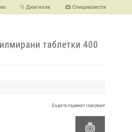
ню
Диагноза
Специалисти
филмирани таблетки 400
подели
Бъдете първият гласувал!