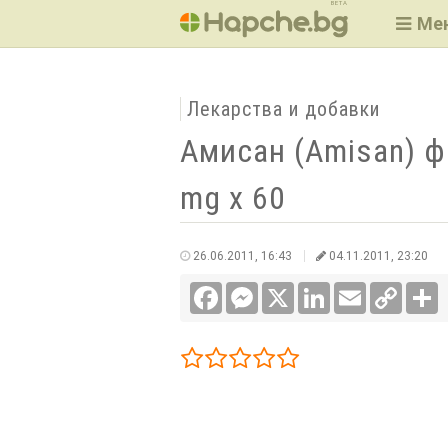
BETA
Ме
Лекарства и добавки
Амисан (Amisan) 
mg x 60
26.06.2011, 16:43
04.11.2011, 23:20
Facebook
Messenger
X
LinkedIn
Email
Copy
С
Link
1/5
2/5
3/5
4/5
5/5