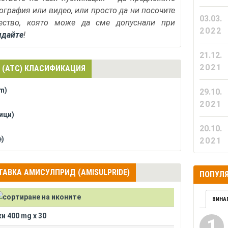
тография или видео, или просто да ни посочите
03.03.
ество, която може да сме допуснали при
2022
ядайте
!
21.12.
2021
 (АТС) КЛАСИФИКАЦИЯ
m)
29.10.
2021
ици)
20.10.
e)
2021
АВКА АМИСУЛПРИД (AMISULPRIDE)
ПОПУЛЯ
ВИНА
и 400 mg x 30
1