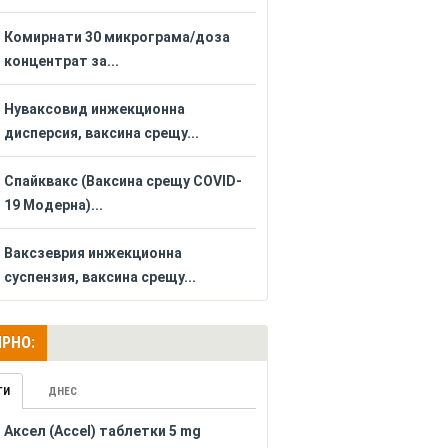
Комирнати 30 микрограма/доза
концентрат за...
Нуваксовид инжекционна
дисперсия, ваксина срещу...
Спайквакс (Ваксина срещу COVID-
19 Модерна)...
Ваксзеврия инжекционна
суспензия, ваксина срещу...
РНО:
ГИ
ДНЕС
Аксел (Accel) таблетки 5 mg