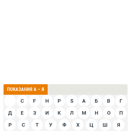
ПОКАЗАНИЯ А – Я
C
F
H
P
S
А
Б
В
Г
Д
Е
З
И
К
Л
М
Н
О
П
Р
С
Т
У
Ф
Х
Ц
Ш
Я