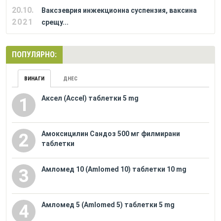
20.10.
Ваксзеврия инжекционна суспензия, ваксина
2021
срещу...
ПОПУЛЯРНО:
ВИНАГИ
ДНЕС
Аксел (Accel) таблетки 5 mg
1
Амоксицилин Сандоз 500 мг филмирани
2
таблетки
Амломед 10 (Amlomed 10) таблетки 10 mg
3
Амломед 5 (Amlomed 5) таблетки 5 mg
4