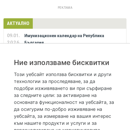
РЕКЛАМА
АКТУАЛНО
09.01.
Имунизационен календар на Република
2026
България
Ние използваме бисквитки
РЕКЛАМА
Този уебсайт използва бисквитки и други
технологии за проследяване, за да
Hapche.bg НЕ е медицински, зравен или сроден специалист и НЕ дава медицински
консултации и здравни съвети. Hapche.bg НЕ се явява медицинска услуга и НЕ
подобри изживяването ви при сърфиране
осигурява диагноза и лечение. Hapche.bg НЕ препоръчва медицински и други здравни и
за следните цели:
за активиране на
сродни специалисти и заведения. Hapche.bg НЕ търгува с лекарствени продукти и
хранителни добавки. Информацията, публикувана в Hapche.bg, е предназначена да служи
основната функционалност на уебсайта
,
за
само и единствено за справочни цели. Същата се предоставя без всякаква гаранция за
да осигурим по-добро изживяване на
актуалност, изчерпателност и точност, при все че се полагат всички усилия за обновяване
и допълване на данните и за коригиране на неточностите. При никакви обстоятелства НЕ
уебсайта
,
за измерване на вашия интерес
се самодиагностицирайте и НЕ се самолекувайте – самодиагностиката и самолечението
към нашите продукти и услуги и за
могат да бъдат опасни за вашето здраве! При поява на симптом(и) на заболяване
неотложно потърсете правоспособен лекар! Ако преценявате своето (нечие) състояние
персонализиране на маркетинговите