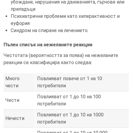
убождане, нарушения на движенията, гърчове или
припадъци
Психиатрични проблеми като хиперактивност и
еуфория
Синдром на спиране на лечението.
Пълен списък на нежеланите реакции
Честотата (вероятността за поява) на нежеланите
реакции се класифицира както следва:
Много
Повлияват повече от 1 на 10
чести
потребители
Повлияват от 1 до 10 на 100
Чести
потребители
Повлияват от 1 до 10 на 1000
Нечести
потребители
Повлияват от 1 до 10 на 10 000