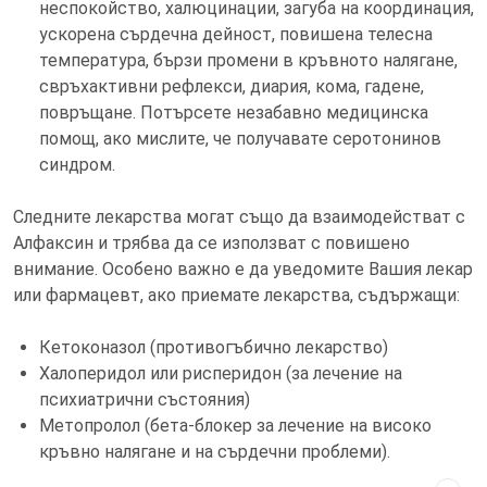
неспокойство, халюцинации, загуба на координация,
ускорена сърдечна дейност, повишена телесна
температура, бързи промени в кръвното налягане,
свръхактивни рефлекси, диария, кома, гадене,
повръщане. Потърсете незабавно медицинска
помощ, ако мислите, че получавате серотонинов
синдром.
Следните лекарства могат също да взаимодействат с
Алфаксин и трябва да се използват с повишено
внимание. Особено важно е да уведомите Вашия лекар
или фармацевт, ако приемате лекарства, съдържащи:
Кетоконазол (противогъбично лекарство)
Халоперидол или рисперидон (за лечение на
психиатрични състояния)
Метопролол (бета-блокер за лечение на високо
кръвно налягане и на сърдечни проблеми).