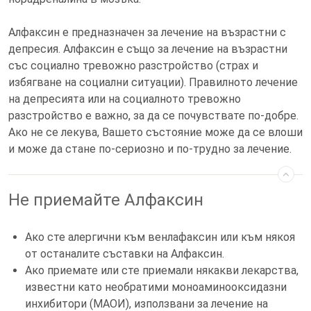
Алфаксин е предназначен за лечение на възрастни с
депресия. Алфаксин е също за лечение на възрастни
със социално тревожно разстройство (страх и
избягване на социални ситуации). Правилното лечение
на депресията или на социалното тревожно
разстройство е важно, за да се почувствате по-добре.
Ако не се лекува, Вашето състояние може да се влоши
и може да стане по-сериозно и по-трудно за лечение.
Не приемайте Алфаксин
Ако сте алергични към венлафаксин или към някоя
от останалите съставки на Алфаксин.
Ако приемате или сте приемали някакви лекарства,
известни като необратими моноаминооксидазни
инхибитори (МАОИ), използвани за лечение на