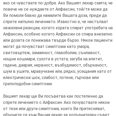
ако се чувствате по-добре. Ако Вашият лекар смята, че
повече не се нуждаете от Алфаксин, той/тя може да
Ви помоли бавно да намалите Вашата доза, преди да
спрете напълно лечението. Известно е, че настъпват
нежелани реакции, когато хората спират употребата на
Алфаксин, особено когато Алфаксин се спира внезапно
или дозата се понижава твърде бързо. Някои пациенти
могат да почувстват симптоми като умора,
световъртеж, замаяност, главоболие, сънливост,
нощни кошмари, сухота в устата, загуба на апетит,
гадене, диария, нервност, възбудимост, обърканост,
шум в ушите, мравучкане или, рядко, усещания като от
електрически шок, слабост, потене, гърчове или
грипоподобни симптоми.
Вашият лекар ще Ви посъветва как постепенно да
спрете лечението с Алфаксин. Ако почувствате някои
от тези или други симптоми, които Ви притесняват,
обърнете се към Вашия лекар за допълнителен съвет.