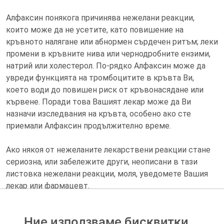
Алфаксин понякога причинява нежелани реакции,
които може да не усетите, като повишение на
кръвното налягане или абнормен сърдечен ритъм; леки
промени в кръвните нива или чернодробните ензими,
натрий или холестерол. По-рядко Алфаксин може да
увреди функцията на тромбоцитите в кръвта Ви,
което води до повишен риск от кръвонасядане или
кървене. Поради това Вашият лекар може да Ви
назначи изследвания на кръвта, особено ако сте
приемали Алфаксин продължително време.
Ако някоя от нежеланите лекарствени реакции стане
сериозна, или забележите други, неописани в тази
листовка нежелани реакции, моля, уведомете Вашия
лекар или фармацевт.
Ние използваме бисквитки
Листовка за пациента
(PDF)