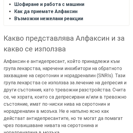
Шофиране и работа с машини
Как да приемате Алфаксин
Възможни нежелани реакции
Какво представлява Алфаксин и за
какво се използва
Алфаксин е антидепресант, който принадлежи към
група лекарства, наречени инхибитори на обратното
захващане на серотонин и норадреналин (SNRIs). Тази
група лекарства се използва за лечение на депресия и
други състояния, като тревожни разстройства. Счита
се, че хората, които са депресирани и/или в тревожно
състояние, имат по-ниски нива на серотонин и
норадреналин в мозъка. Не е напълно ясно как
действат антидепресантите, но те могат да помагат
чрез повишаване нивата на серотонина и
норадреналина в мозъка.