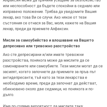
Алфаксин може да причини усещане за безпокойство
или неспособност да бъдете спокойни в седнало или
изправено положение. Трябва да уведомите Вашия
лекар, ако това Ви се случи. Ако някое от тези
състояния се отнася за Вас, моля, кажете на Вашия
лекар, преди да приемате Алфаксин.
Мисли за самоубийство и влошаване на Вашето
депресивно или тревожно разстройство
Ако сте депресирани и/или имате тревожни
разстройства, понякога може да мислите да се
самонараните или самоубиете. Тези мисли могат да се
засилят, когато започнете да приемате за пръв път
антидепресанти, тъй като за тези лекарства е
необходимо време, преди да започнат да действат,
обикновено около две седмици, но понякога и по-
дълго.
Има по-голяма вероятност да мислите така: