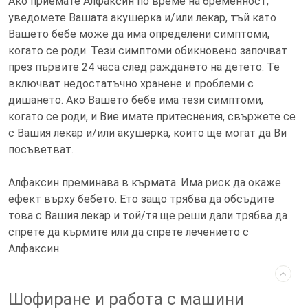
Ако приемате Алфаксин по време на бременност,
уведомете Вашата акушерка и/или лекар, тъй като
Вашето бебе може да има определени симптоми,
когато се роди. Тези симптоми обикновено започват
през първите 24 часа след раждането на детето. Те
включват недостатъчно хранене и проблеми с
дишането. Ако Вашето бебе има тези симптоми,
когато се роди, и Вие имате притеснения, свържете се
с Вашия лекар и/или акушерка, които ще могат да Ви
посъветват.
Алфаксин преминава в кърмата. Има риск да окаже
ефект върху бебето. Ето защо трябва да обсъдите
това с Вашия лекар и той/тя ще реши дали трябва да
спрете да кърмите или да спрете лечението с
Алфаксин.
Шофиране и работа с машини