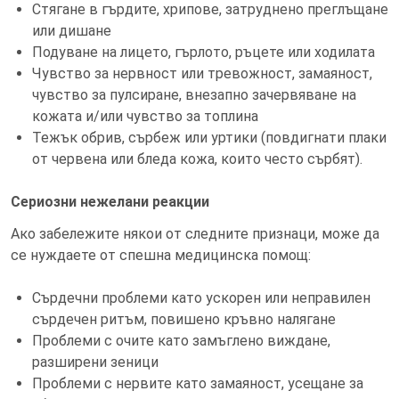
Стягане в гърдите, хрипове, затруднено преглъщане
или дишане
Подуване на лицето, гърлото, ръцете или ходилата
Чувство за нервност или тревожност, замаяност,
чувство за пулсиране, внезапно зачервяване на
кожата и/или чувство за топлина
Тежък обрив, сърбеж или уртики (повдигнати плаки
от червена или бледа кожа, които често сърбят).
Сериозни нежелани реакции
Ако забележите някои от следните признаци, може да
се нуждаете от спешна медицинска помощ:
Сърдечни проблеми като ускорен или неправилен
сърдечен ритъм, повишено кръвно налягане
Проблеми с очите като замъглено виждане,
разширени зеници
Проблеми с нервите като замаяност, усещане за