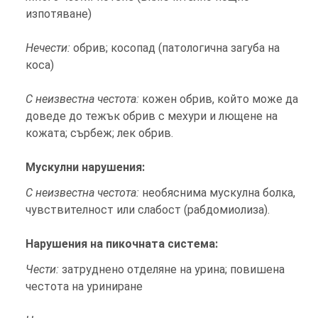
изпотяване)
Нечести:
обрив; косопад (патологична загуба на
коса)
С неизвестна честота:
кожен обрив, който може да
доведе до тежък обрив с мехури и лющене на
кожата; сърбеж; лек обрив.
Мускулни нарушения:
С неизвестна честота:
необяснима мускулна болка,
чувствителност или слабост (рабдомиолиза).
Нарушения на пикочната система:
Чести:
затруднено отделяне на урина; повишена
честота на уриниране