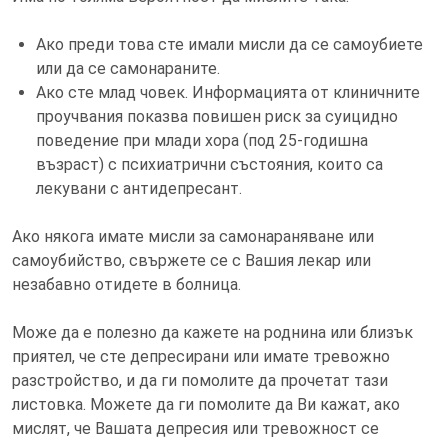
Ако преди това сте имали мисли да се самоубиете
или да се самонараните.
Ако сте млад човек. Информацията от клиничните
проучвания показва повишен риск за суицидно
поведение при млади хора (под 25-годишна
възраст) с психиатрични състояния, които са
лекувани с антидепресант.
Ако някога имате мисли за самонараняване или
самоубийство, свържете се с Вашия лекар или
незабавно отидете в болница.
Може да е полезно да кажете на роднина или близък
приятел, че сте депресирани или имате тревожно
разстройство, и да ги помолите да прочетат тази
листовка. Можете да ги помолите да Ви кажат, ако
мислят, че Вашата депресия или тревожност се