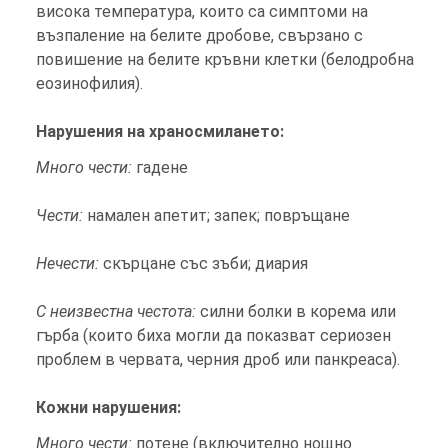
висока температура, които са симптоми на
възпаление на белите дробове, свързано с
повишение на белите кръвни клетки (белодробна
еозинофилия).
Нарушения на храносмилането:
Много чести:
гадене
Чести:
намален апетит; запек; повръщане
Нечести:
скърцане със зъби; диария
С неизвестна честота:
силни болки в корема или
гърба (които биха могли да показват сериозен
проблем в червата, черния дроб или панкреаса).
Кожни нарушения:
Много чести:
потене (включително нощно