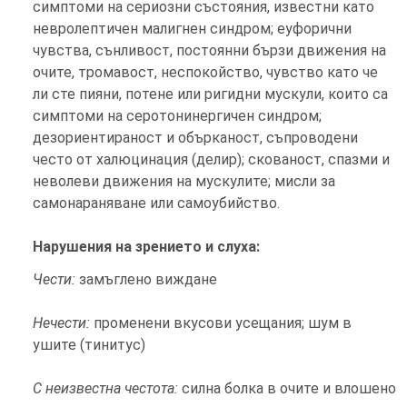
симптоми на сериозни състояния, известни като
невролептичен малигнен синдром; еуфорични
чувства, сънливост, постоянни бързи движения на
очите, тромавост, неспокойство, чувство като че
ли сте пияни, потене или ригидни мускули, които са
симптоми на серотонинергичен синдром;
дезориентираност и обърканост, съпроводени
често от халюцинация (делир); скованост, спазми и
неволеви движения на мускулите; мисли за
самонараняване или самоубийство.
Нарушения на зрението и слуха:
Чести:
замъглено виждане
Нечести:
променени вкусови усещания; шум в
ушите (тинитус)
С неизвестна честота:
силна болка в очите и влошено