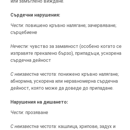
или замъглено виждане.
Сърдечни нарушения:
Чести:
повишено кръвно налягане; зачервяване;
сърцебиене
Нечести:
чувство за замаяност (особено когато се
изправяте прекалено бързо), припадъци, ускорена
сърдечна дейност
С неизвестна честота:
понижено кръвно налягане;
абнормна, ускорена или неравномерна сърдечна
дейност, която може да доведе до припадане.
Нарушения на дишането:
Чести:
прозяване
С неизвестна честота:
кашлица, хрипове, задух и