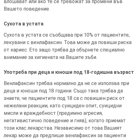
влошават или ако те се тревожат за промени във
Вашето поведение.
Сухота в устата
Сухота в устата се съобщава при 10% от пациентите,
лекувани с венлафаксин. Това може да повиши риска
от кариес. Ето защо трябва да обърнете специално
внимание за хигиената на Вашите зъби.
Употреба при деца и юноши под 18-годишна възраст
Венлафаксин трябва нормално да не се използва при
деца и юноши под 18 години. Също така трябва да
знаете, че пациентите под 18 са с повишен риск от
нежелани реакции, като суициден опит, суицидни
мисли и враждебност (предимно агресия,
негативистично поведение и гняв), когато приемат
този клас лекарства. Независимо от това Вашият
лекар може да предпише венлафаксин за пациенти