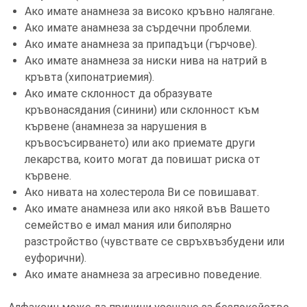
Ако имате анамнеза за високо кръвно налягане.
Ако имате анамнеза за сърдечни проблеми.
Ако имате анамнеза за припадъци (гърчове).
Ако имате анамнеза за ниски нива на натрий в
кръвта (хипонатриемия).
Ако имате склонност да образувате
кръвонасядания (синини) или склонност към
кървене (анамнеза за нарушения в
кръвосъсирването) или ако приемате други
лекарства, които могат да повишат риска от
кървене.
Ако нивата на холестерола Ви се повишават.
Ако имате анамнеза или ако някой във Вашето
семейство е имал мания или биполярно
разстройство (чувствате се свръхвъзбудени или
еуфорични).
Ако имате анамнеза за агресивно поведение.