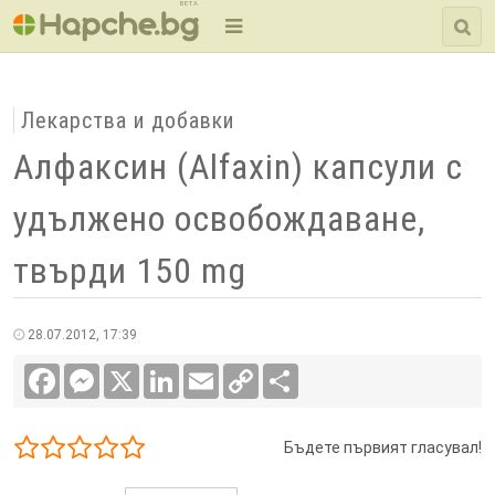
BETA
Лекарства и добавки
Алфаксин (Alfaxin) капсули с
удължено освобождаване,
твърди 150 mg
28.07.2012, 17:39
Facebook
Messenger
X
LinkedIn
Email
Copy
Сподели
Link
Бъдете първият гласувал!
1/5
2/5
3/5
4/5
5/5