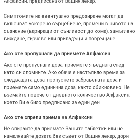
Алфаксин, предписана от Вашия лекар.
Симптомите на евентуално предозиране могат да
включват ускорено сърцебиене, промени в нивото на
съзнание (вариращи от сънливост до кома), замъглено
виждане, гърчове или припадъци и повръщане.
Ако сте пропуснали да приемете Алфаксин
Ако сте пропуснали доза, приемете я веднага след
като си спомните. Ако обаче е настъпило време за
следващата доза, пропуснете забравената доза и
приемете само единична доза, както обикновено. Не
вземайте повече от дневното количество Алфаксин,
което Ви е било предписано за един ден.
Ако сте спрели приема на Алфаксин
Не спирайте да приемате Вашите таблетки или не
намалявайте дозата без съвет от Вашия лекар, дори