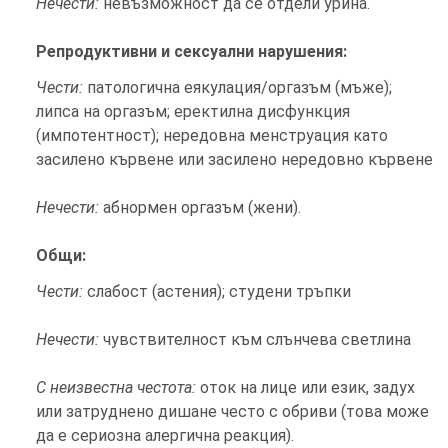
Нечести:
невъзможност да се отдели урина.
Репродуктивни и сексуални нарушения:
Чести:
патологична еякулация/оргазъм (мъже);
липса на оргазъм; еректилна дисфункция
(импотентност); нередовна менструация като
засилено кървене или засилено нередовно кървене
Нечести:
абнормен оргазъм (жени).
Общи:
Чести:
слабост (астения); студени тръпки
Нечести:
чувствителност към слънчева светлина
С неизвестна честота:
оток на лице или език, задух
или затруднено дишане често с обриви (това може
да е сериозна алергична реакция).