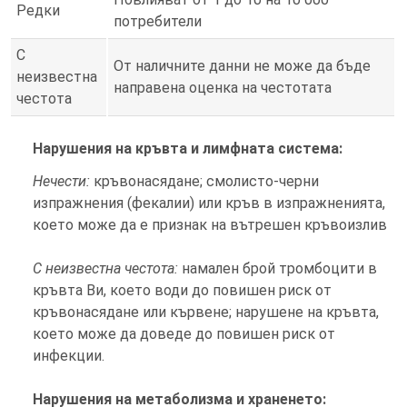
Редки
потребители
С
От наличните данни не може да бъде
неизвестна
направена оценка на честотата
честота
Нарушения на кръвта и лимфната система:
Нечести:
кръвонасядане; смолисто-черни
изпражнения (фекалии) или кръв в изпражненията,
което може да е признак на вътрешен кръвоизлив
С неизвестна честота:
намален брой тромбоцити в
кръвта Ви, което води до повишен риск от
кръвонасядане или кървене; нарушене на кръвта,
което може да доведе до повишен риск от
инфекции.
Нарушения на метаболизма и храненето: