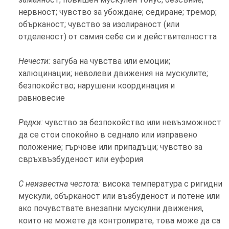
нервност; чувство за убождане; седиране; тремор;
обърканост; чувство за изолираност (или
отделеност) от самия себе си и действителността
Нечести:
загуба на чувства или емоции;
халюцинации; неволеви движения на мускулите;
безпокойство; нарушени координация и
равновесие
Редки:
чувство за безпокойство или невъзможност
да се стои спокойно в седнало или изправено
положение; гърчове или припадъци; чувство за
свръхвъзбуденост или еуфория
С неизвестна честота:
висока температура с ригидни
мускули, обърканост или възбуденост и потене или
ако почувствате внезапни мускулни движения,
които не можете да контролирате, това може да са