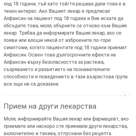
под 18 години, тъй като той/тя решава дали това е в
техен интерес. Ако Вашият лекар е предписал
Алфаксин на пациент под 18 години и Вие искате да
обсъдите това, моля, обърнете се отново към Вашия
лекар. Трябва да информирате Вашия лекар, ако се
появи или влоши някой от изброените по-горе
симптоми, когато пациентите под 18 години приемат
Алфаксин. Освен това дългосрочните ефекти на
Алфаксин върху безопасността за растежа,
съзряването и развитието на познавателните
способности и поведението в тази възрастова група
все още не са доказани.
Прием на други лекарства
Моля, информирайте Вашия лекар или фармацевт, ако
приемате или наскоро сте приемали други лекарства,
включително и такива, отпускани без рецепта.