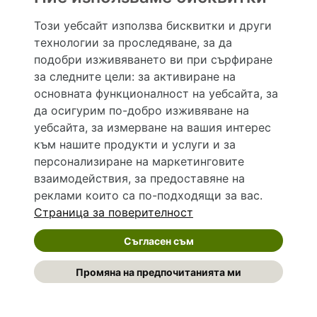
Този уебсайт използва бисквитки и други
Кратка характеристика на продукта
(PDF)
технологии за проследяване, за да
подобри изживяването ви при сърфиране
Източници
за следните цели:
за активиране на
ALAPIS
ПРОИЗВОДИТЕЛ/ВНОСИТЕЛ:
основната функционалност на уебсайта
,
за
да осигурим по-добро изживяване на
разстройство, тревожно, социално
;
ПОКАЗАНИЯ:
уебсайта
,
за измерване на вашия интерес
към нашите продукти и услуги и за
епизод, депресивен, голям
персонализиране на маркетинговите
по лекарско предписание
ЛЕГАЛЕН СТАТУС:
взаимодействия
,
за предоставяне на
реклами които са по-подходящи за вас
.
Страница за поверителност
РЕКЛАМА
Съгласен съм
Промяна на предпочитанията ми