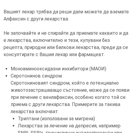
Вашият лекар трябва да реши дали можете да вземате
Алфаксин с други лекарства.
Не започвайте и не спирайте да приемате каквито и да
е лекарства, включително и тези, купувани без
рецепта, природни или билкови лекарства, преди да се
консултирате с Вашия лекар или фармацевт.
Моноаминооксидазни инхибитори (МАОИ)
Серотонинов синдром:
Серотониновият синдром, който е потенциално
животозастрашаващо състояние, може да се появи
при лечение с венлафаксин, особено когато той се
приема с други лекарства. Примерите за такива
лекарства включват:
Триптани (използвани за мигрена)
Лекарства за лечение на депресия, например
SNRI, SSRIs, трициклични антидепресанти или