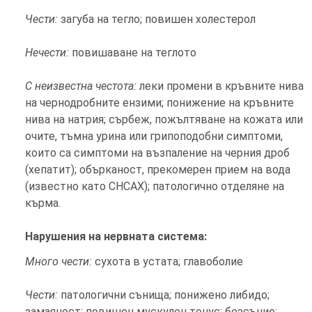
Чести:
загуба на тегло; повишен холестерол
Нечести:
повишаване на теглото
С неизвестна честота:
леки промени в кръвните нива
на чернодробните ензими; понижение на кръвните
нива на натрия; сърбеж, пожълтяване на кожата или
очите, тъмна урина или грипоподобни симптоми,
които са симптоми на възпаление на черния дроб
(хепатит); обърканост, прекомерен прием на вода
(известно като СНСАХ); патологично отделяне на
кърма.
Нарушения на нервната система:
Много чести:
сухота в устата; главоболие
Чести:
патологични сънища; понижено либидо;
замаяност; повишен мускулен тонус; безсъние;