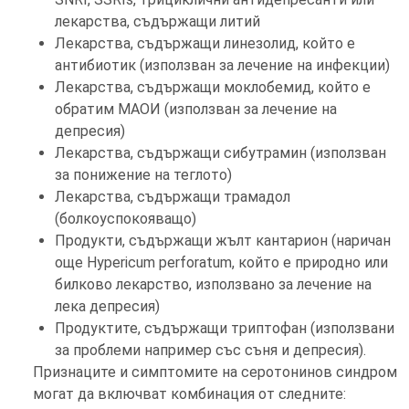
лекарства, съдържащи литий
Лекарства, съдържащи линезолид, който е
антибиотик (използван за лечение на инфекции)
Лекарства, съдържащи моклобемид, който е
обратим МАОИ (използван за лечение на
депресия)
Лекарства, съдържащи сибутрамин (използван
за понижение на теглото)
Лекарства, съдържащи трамадол
(болкоуспокояващо)
Продукти, съдържащи жълт кантарион (наричан
още Hypericum perforatum, който е природно или
билково лекарство, използвано за лечение на
лека депресия)
Продуктите, съдържащи триптофан (използвани
за проблеми например със съня и депресия).
Признаците и симптомите на серотонинов синдром
могат да включват комбинация от следните: