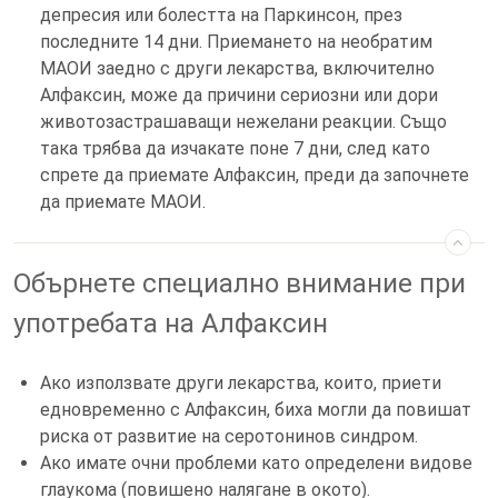
депресия или болестта на Паркинсон, през
последните 14 дни. Приемането на необратим
МАОИ заедно с други лекарства, включително
Алфаксин, може да причини сериозни или дори
животозастрашаващи нежелани реакции. Също
така трябва да изчакате поне 7 дни, след като
спрете да приемате Алфаксин, преди да започнете
да приемате МАОИ.
Обърнете специално внимание при
употребата на Алфаксин
Ако използвате други лекарства, които, приети
едновременно с Алфаксин, биха могли да повишат
риска от развитие на серотонинов синдром.
Ако имате очни проблеми като определени видове
глаукома (повишено налягане в окото).