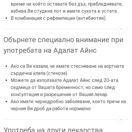
време на който оставате без дъх, пребледнявате,
избива Ви студена пот и имате сухота в устата.
В комбинация с рифампицин (антибиотик).
Обърнете специално внимание при
употребата на Адалат Айнс
Ако са Ви казали, че имате стесняване на аортната
сърдечна клапа (стеноза).
Можете да използвате Адалат Айнс след 20-ата
седмица от Вашата бременност, но само след
консултация и разрешение от Вашия лекар.
Ако имате чернодробно заболяване, което пречи на
черния Ви дроб да работи нормално.
Употреба на други лекарства