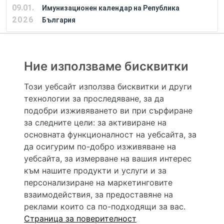
09.01.
Имунизационен календар на Република
2026
България
РЕКЛАМА
Ние използваме бисквитки
Този уебсайт използва бисквитки и други
технологии за проследяване, за да
Hapche.bg НЕ е медицински, зравен или сроден специалист и НЕ дава медицински
консултации и здравни съвети. Hapche.bg НЕ се явява медицинска услуга и НЕ
подобри изживяването ви при сърфиране
осигурява диагноза и лечение. Hapche.bg НЕ препоръчва медицински и други здравни и
за следните цели:
за активиране на
сродни специалисти и заведения. Hapche.bg НЕ търгува с лекарствени продукти и
хранителни добавки. Информацията, публикувана в Hapche.bg, е предназначена да служи
основната функционалност на уебсайта
,
за
само и единствено за справочни цели. Същата се предоставя без всякаква гаранция за
да осигурим по-добро изживяване на
актуалност, изчерпателност и точност, при все че се полагат всички усилия за обновяване
и допълване на данните и за коригиране на неточностите. При никакви обстоятелства НЕ
уебсайта
,
за измерване на вашия интерес
се самодиагностицирайте и НЕ се самолекувайте – самодиагностиката и самолечението
към нашите продукти и услуги и за
могат да бъдат опасни за вашето здраве! При поява на симптом(и) на заболяване
неотложно потърсете правоспособен лекар! Ако преценявате своето (нечие) състояние
персонализиране на маркетинговите
като спешно, позвънете на денонощния безплатен общоевропейски телефонен номер за
взаимодействия
,
за предоставяне на
спешни повиквания 112 за връзка с местния център за спешна медицинска помощ!
реклами които са по-подходящи за вас
.
Страница за поверителност