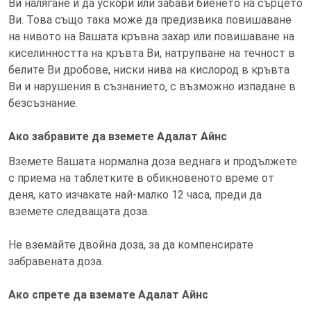
Ви налягане и да ускори или забави биенето на сърцето
Ви. Това също така може да предизвика повишаване
на нивото на Вашата кръвна захар или повишаване на
киселинността на кръвта Ви, натрупване на течност в
белите Ви дробове, ниски нива на кислород в кръвта
Ви и нарушения в съзнанието, с възможно изпадане в
безсъзнание.
Ако забравите да вземете Адалат Айнс
Вземете Вашата нормална доза веднага и продължете
с приема на таблетките в обикновеното време от
деня, като изчакате най-малко 12 часа, преди да
вземете следващата доза.
Не вземайте двойна доза, за да компенсирате
забравената доза.
Ако спрете да вземате Адалат Айнс