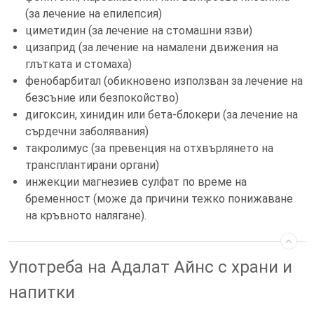
(за лечение на епилепсия)
циметидин (за лечение на стомашни язви)
цизаприд (за лечение на намалени движения на
глътката и стомаха)
фенобарбитал (обикновено използван за лечение на
безсъние или безпокойство)
дигоксин, хинидин или бета-блокери (за лечение на
сърдечни заболявания)
такролимус (за превенция на отхвърлянето на
трансплантирани органи)
инжекции магнезиев сулфат по време на
бременност (може да причини тежко понижаване
на кръвното налягане).
Употреба на Адалат Айнс с храни и
напитки