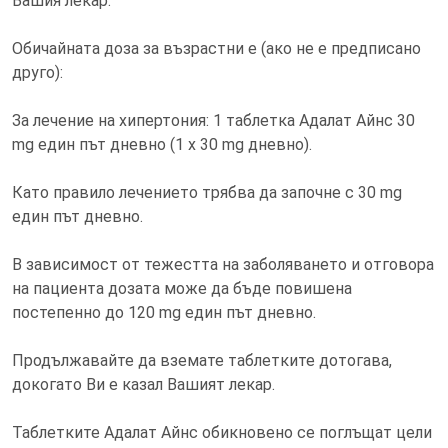
Вашия лекар.
Обичайната доза за възрастни е (ако не е предписано
друго):
За лечение на хипертония: 1 таблетка Адалат Айнс 30
mg един път дневно (1 х 30 mg дневно).
Като правило лечението трябва да започне с 30 mg
един път дневно.
В зависимост от тежестта на заболяването и отговора
на пациента дозата може да бъде повишена
постепенно до 120 mg един път дневно.
Продължавайте да вземате таблетките дотогава,
докогато Ви е казал Вашият лекар.
Таблетките Адалат Айнс обикновено се поглъщат цели