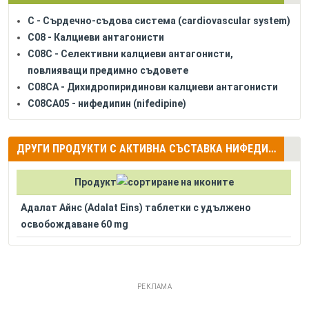
C - Сърдечно-съдова система (cardiovascular system)
C08 - Калциеви антагонисти
C08C - Селективни калциеви антагонисти,
повлияващи предимно съдовете
C08CA - Дихидропиридинови калциеви антагонисти
C08CA05 - нифедипин (nifedipine)
ДРУГИ ПРОДУКТИ С АКТИВНА СЪСТАВКА НИФЕДИПИН (NIFEDIPINE)
Продукт
Адалат Айнс (Adalat Eins) таблетки с удължено
освобождаване 60 mg
РЕКЛАМА