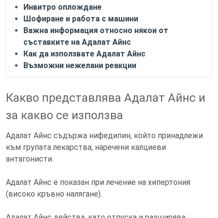
Инвитро оплождане
Шофиране и работа с машини
Важна информация относно някои от
съставките на Адалат Айнс
Как да използвате Адалат Айнс
Възможни нежелани реакции
Какво представлява Адалат Айнс и
за какво се използва
Адалат Айнс съдържа нифедипин, който принадлежи
към групата лекарства, наречени калциеви
антагонисти.
Адалат Айнс е показан при лечение на хипертония
(високо кръвно налягане).
Адалат Айнс действа, като отпуска и разширява