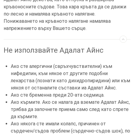
кръвоносните съдове. Това кара кръвта да се движи
по-лесно и намалява кръвното налягане.
Понижаването на кръвното налягане намалява
напрежението върху Вашето сърце.
Не използвайте Адалат Айнс
Ако сте алергични (свръхчувствителни) към
нифедипин, към някое от другите подобни
лекарства (познати като дихидропиридини) или към
някоя от останалите съставки иа Адалат Айнс.
Ако сте бременна преди 20-ата седмица.
Ако кърмите. Ако се налага да вземате Адалат Айнс,
трябва да започнете приема само след като спрете
да кърмите.
Ако някога сте имали колапс, причинен от
сърдечен/съдов проблем (сърдечно-съдов шок), по