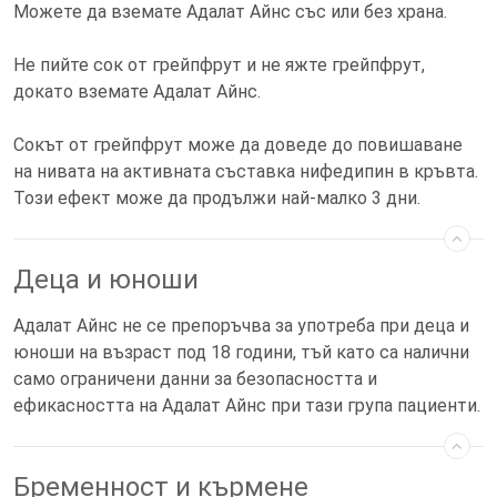
Можете да вземате Адалат Айнс със или без храна.
Не пийте сок от грейпфрут и не яжте грейпфрут,
докато вземате Адалат Айнс.
Сокът от грейпфрут може да доведе до повишаване
на нивата на активната съставка нифедипин в кръвта.
Този ефект може да продължи най-малко 3 дни.
Деца и юноши
Адалат Айнс не се препоръчва за употреба при деца и
юноши на възраст под 18 години, тъй като са налични
само ограничени данни за безопасността и
ефикасността на Адалат Айнс при тази група пациенти.
Бременност и кърмене