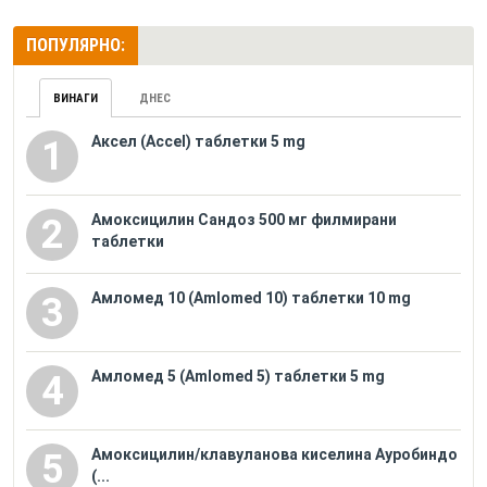
ПОПУЛЯРНО:
ВИНАГИ
ДНЕС
Аксел (Accel) таблетки 5 mg
1
Амоксицилин Сандоз 500 мг филмирани
2
таблетки
Амломед 10 (Amlomed 10) таблетки 10 mg
3
Амломед 5 (Amlomed 5) таблетки 5 mg
4
Амоксицилин/клавуланова киселина Ауробиндо
5
(...