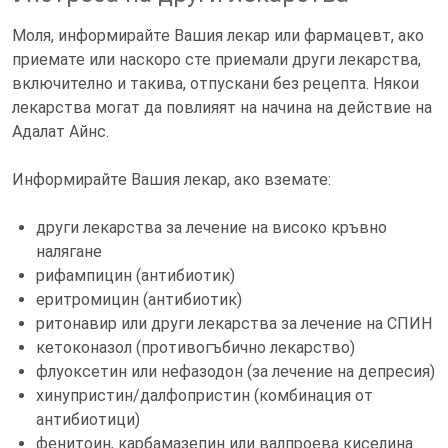
Моля, информирайте Вашия лекар или фармацевт, ако
приемате или наскоро сте приемали други лекарства,
включително и такива, отпускани без рецепта. Някои
лекарства могат да повлияят на начина на действие на
Адалат Айнс.
Информирайте Вашия лекар, ако вземате:
други лекарства за лечение на високо кръвно
налягане
рифампицин (антибиотик)
еритромицин (антибиотик)
ритонавир или други лекарства за лечение на СПИН
кетоконазол (противогъбично лекарство)
флуоксетин или нефазодон (за лечение на депресия)
хинупристин/далфопристин (комбинация от
антибиотици)
фенитоин, карбамазепин или валпроева киселина