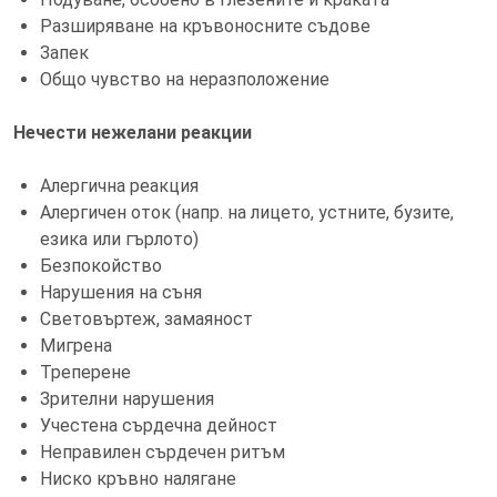
Разширяване на кръвоносните съдове
Запек
Общо чувство на неразположение
Нечести нежелани реакции
Алергична реакция
Алергичен оток (напр. на лицето, устните, бузите,
езика или гърлото)
Безпокойство
Нарушения на съня
Световъртеж, замаяност
Мигрена
Треперене
Зрителни нарушения
Учестена сърдечна дейност
Неправилен сърдечен ритъм
Ниско кръвно налягане