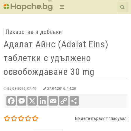
BETA
Лекарства и добавки
Адалат Айнс (Adalat Eins)
таблетки с удължено
освобождаване 30 mg
25.08.2012, 07:49
27.04.2016, 14:20
Facebook
Messenger
X
LinkedIn
Email
Copy
Сподели
Link
Бъдете първият гласувал!
1/5
2/5
3/5
4/5
5/5