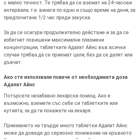
с малко течност. Те трябва да се вземат на 24-часови
интервали, т.е. винаги по едно и също време на деня, за
предпочитане 1/2 час преди закуска.
За да се осигури продължително действие и за да се
избегнат повишени максимални плазмени
концентрации, таблетките Адалат Айнс във всички
случаи трябва да се приемат цели, без да се делят или
дъвчат.
Ако сте използвали повече от необходимата доза
Адалат Айнс
Потърсете незабавно лекарска помощ. Ако е
възможно, вземете със себе си таблетките или
кутията, за да ги покажете на лекаря.
Приемането на твърде много таблетки Адалат Айнс
може да доведе до сериозно понижение на кръвното