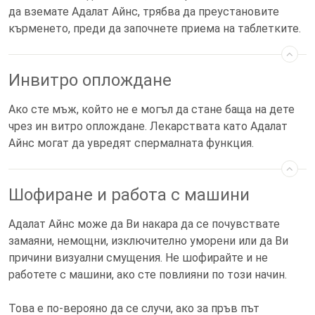
да вземате Адалат Айнс, трябва да преустановите
кърменето, преди да започнете приема на таблетките.
Инвитро оплождане
Ако сте мъж, който не е могъл да стане баща на дете
чрез ин витро оплождане. Лекарствата като Адалат
Айнс могат да увредят спермалната функция.
Шофиране и работа с машини
Адалат Айнс може да Ви накара да се почувствате
замаяни, немощни, изключително уморени или да Ви
причини визуални смущения. Не шофирайте и не
работете с машини, ако сте повлияни по този начин.
Това е по-верояно да се случи, ако за пръв път