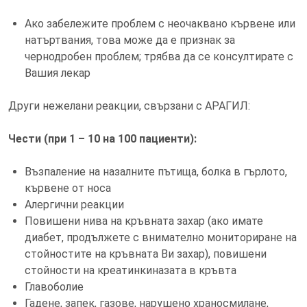
Ако забележите проблем с неочаквано кървене или
натъртвания, това може да е признак за
чернодробен проблем; трябва да се консултирате с
Вашия лекар
Други нежелани реакции, свързани с АРАГИЛ:
Чести (при 1 – 10 на 100 пациенти):
Възпаление на назалните пътища, болка в гърлото,
кървене от носа
Алергични реакции
Повишени нива на кръвната захар (ако имате
диабет, продължете с внимателно мониториране на
стойностите на кръвната Ви захар), повишени
стойности на креатинкиназата в кръвта
Главоболие
Гадене, запек, газове, нарушено храносмилане,