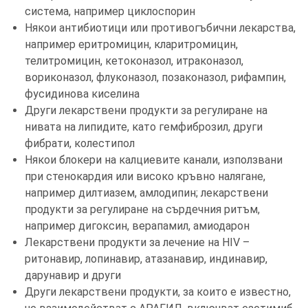
система, например циклоспорин
Някои антибиотици или противогъбични лекарства,
например еритромицин, кларитромицин,
телитромицин, кетоконазол, итраконазол,
вориконазол, флуконазол, позаконазол, рифампин,
фусидинова киселина
Други лекарствени продукти за регулиране на
нивата на липидите, като гемфиброзил, други
фибрати, колестипол
Някои блокери на калциевите канали, използвани
при стенокардия или високо кръвно налягане,
например дилтиазем, амлодипин; лекарствени
продукти за регулиране на сърдечния ритъм,
например дигоксин, верапамил, амиодарон
Лекарствени продукти за лечение на HIV –
ритонавир, лопинавир, атазанавир, индинавир,
дарунавир и други
Други лекарствени продукти, за които е известно,