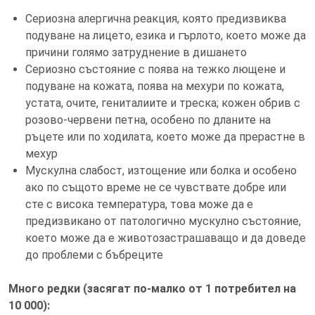
Сериозна алергична реакция, която предизвиква
подуване на лицето, езика и гърлото, което може да
причини голямо затруднение в дишането
Сериозно състояние с поява на тежко лющене и
подуване на кожата, поява на мехури по кожата,
устата, очите, гениталиите и треска; кожен обрив с
розово-червени петна, особено по дланите на
ръцете или по ходилата, което може да прерастне в
мехур
Мускулна слабост, изтощение или болка и особено
ако по същото време не се чувствате добре или
сте с висока температура, това може да е
предизвикано от патологично мускулно състояние,
което може да е животозастрашаващо и да доведе
до проблеми с бъбреците
Много редки (засягат по-малко от 1 потребител на
10 000):