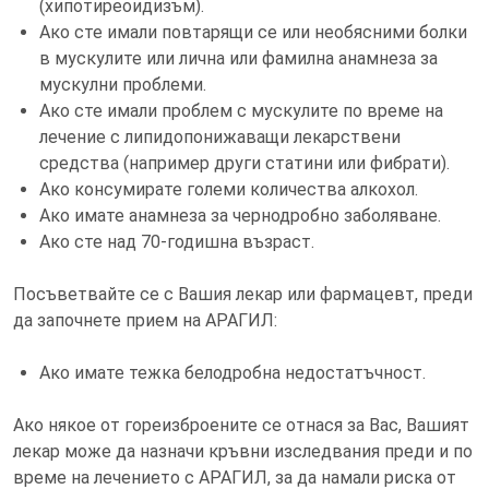
(хипотиреоидизъм).
Ако сте имали повтарящи се или необясними болки
в мускулите или лична или фамилна анамнеза за
мускулни проблеми.
Ако сте имали проблем с мускулите по време на
лечение с липидопонижаващи лекарствени
средства (например други статини или фибрати).
Ако консумирате големи количества алкохол.
Ако имате анамнеза за чернодробно заболяване.
Ако сте над 70-годишна възраст.
Посъветвайте се с Вашия лекар или фармацевт, преди
да започнете прием на АРАГИЛ:
Ако имате тежка белодробна недостатъчност.
Ако някое от гореизброените се отнася за Вас, Вашият
лекар може да назначи кръвни изследвания преди и по
време на лечението с АРАГИЛ, за да намали риска от