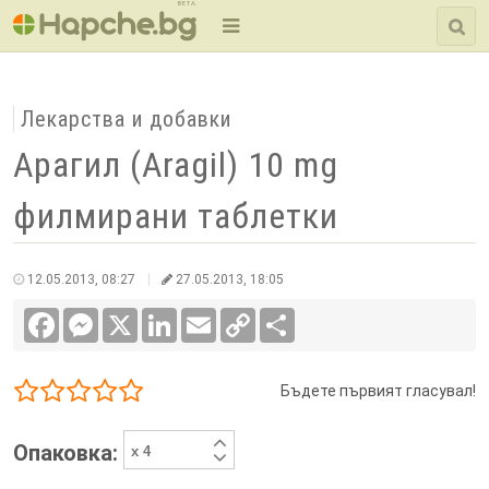
BETA
Лекарства и добавки
Арагил (Aragil) 10 mg
филмирани таблетки
12.05.2013, 08:27
27.05.2013, 18:05
Facebook
Messenger
X
LinkedIn
Email
Copy
Сподели
Link
Бъдете първият гласувал!
1/5
2/5
3/5
4/5
5/5
Опаковка: