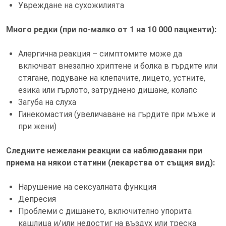
Увреждане на сухожилията
Много редки (при по-малко от 1 на 10 000 пациенти):
Алергична реакция – симптомите може да
включват внезапно хриптене и болка в гърдите или
стягане, подуване на клепачите, лицето, устните,
езика или гърлото, затруднено дишане, колапс
Загуба на слуха
Гинекомастия (увеличаване на гърдите при мъже и
при жени)
Следните нежелани реакции са наблюдавани при
приема на някои статини (лекарства от същия вид):
Нарушение на сексуалната функция
Депресия
Проблеми с дишането, включително упорита
кашлица и/или недостиг на въздух или треска