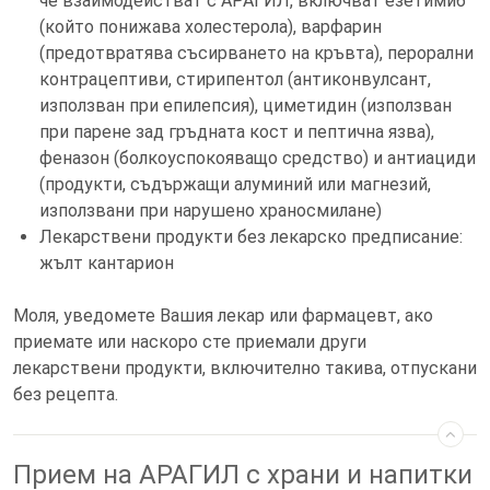
че взаимодействат с АРАГИЛ, включват езетимиб
(който понижава холестерола), варфарин
(предотвратява съсирването на кръвта), перорални
контрацептиви, стирипентол (антиконвулсант,
използван при епилепсия), циметидин (използван
при парене зад гръдната кост и пептична язва),
феназон (болкоуспокояващо средство) и антиациди
(продукти, съдържащи алуминий или магнезий,
използвани при нарушено храносмилане)
Лекарствени продукти без лекарско предписание:
жълт кантарион
Моля, уведомете Вашия лекар или фармацевт, ако
приемате или наскоро сте приемали други
лекарствени продукти, включително такива, отпускани
без рецепта.
Прием на АРАГИЛ с храни и напитки