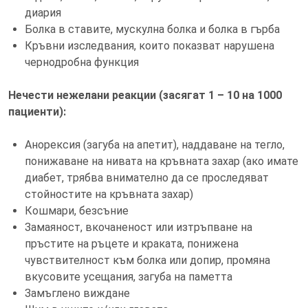
диария
Болка в ставите, мускулна болка и болка в гърба
Кръвни изследвания, които показват нарушена
чернодробна функция
Нечести нежелани реакции (засягат 1 – 10 на 1000
пациенти):
Анорексия (загуба на апетит), наддаване на тегло,
понижаване на нивата на кръвната захар (ако имате
диабет, трябва внимателно да се проследяват
стойностите на кръвната захар)
Кошмари, безсъние
Замаяност, вкочаненост или изтръпване на
пръстите на ръцете и краката, понижена
чувствителност към болка или допир, промяна
вкусовите усещания, загуба на паметта
Замъглено виждане