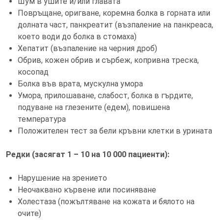
Шум в ушите и/или главата
Повръщане, оригване, коремна болка в горната или
долната част, панкреатит (възпаление на панкреаса,
което води до болка в стомаха)
Хепатит (възпаление на черния дроб)
Обрив, кожен обрив и сърбеж, копривна треска,
косопад
Болка във врата, мускулна умора
Умора, прилошаване, слабост, болка в гърдите,
подуване на глезените (едем), повишена
температура
Положителен тест за бели кръвни клетки в урината
Редки (засягат 1 – 10 на 10 000 пациенти):
Нарушение на зрението
Неочаквано кървене или посиняване
Холестаза (пожълтяване на кожата и бялото на
очите)