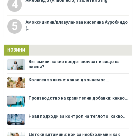
Амломед 5 (Amlomed 5) таблетки 5 mg
4
Амоксицилин/клавуланова киселина Ауробиндо
5
(...
НОВИНИ
Витамини: какво представляват и защо са
важни?
Колаген за пиене: какво да знаем за...
Производство на хранителни добавки: какво...
Нови подходи за контрол на теглото: какво...
Детски витамини: кои са необходими и как