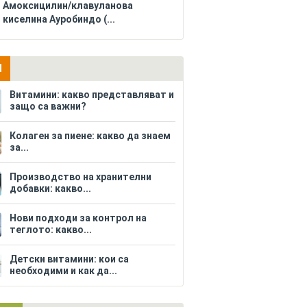
Амоксицилин/клавуланова
киселина Ауробиндо (...
И
Витамини: какво представляват и
защо са важни?
Колаген за пиене: какво да знаем
за...
Производство на хранителни
добавки: какво...
Нови подходи за контрол на
теглото: какво...
Детски витамини: кои са
необходими и как да...