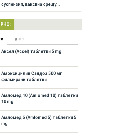
суспензия, ваксина срещу...
РНО:
ГИ
ДНЕС
Аксел (Accel) таблетки 5 mg
Амоксицилин Сандоз 500 мг
филмирани таблетки
Амломед 10 (Amlomed 10) таблетки
10 mg
Амломед 5 (Amlomed 5) таблетки 5
mg