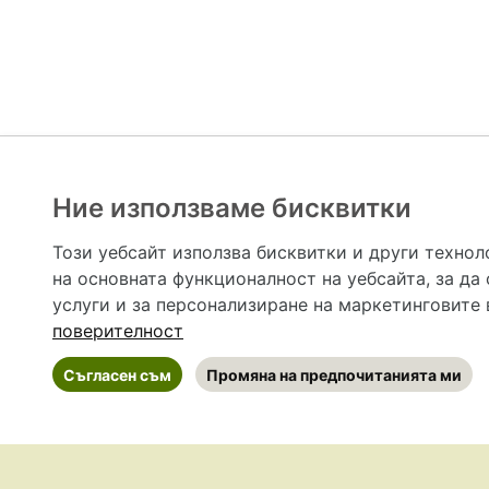
Ние използваме бисквитки
Hapche.bg НЕ е медицински, зравен или сроден специа
НЕ препоръчва медицински и други здравни и сро
Този уебсайт използва бисквитки и други технол
предназначена да служи само и единствено за справоч
на основната функционалност на уебсайта
,
за да
допълване на данните и за коригиране на неточности
вашето здраве! При поява на симптом(и) на заб
услуги и за персонализиране на маркетинговите
общоевропейс
поверителност
Съгласен съм
Промяна на предпочитанията ми
©
2026 Hapche.bg
•
Общи условия
•
По