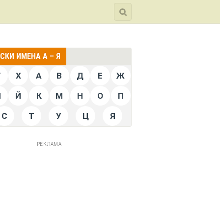
СКИ ИМЕНА А – Я
V
X
А
В
Д
Е
Ж
И
Й
К
М
Н
О
П
С
Т
У
Ц
Я
РЕКЛАМА