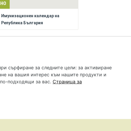
ЛНО
Имунизационен календар на
Република България
РЕКЛАМА
 услуга и НЕ осигурява диагноза и лечение. Hapche.bg
бавки. Информацията, публикувана в Hapche.bg, е
при сърфиране за следните цели:
за активиране
 при все че се полагат всички усилия за обновяване и
ане на вашия интерес към нашите продукти и
гностиката и самолечението могат да бъдат опасни за
като спешно, позвънете на денонощния безплатен
 по-подходящи за вас
.
Страница за
цинска помощ!
редпочитания за „бисквитки“
•
Контакти