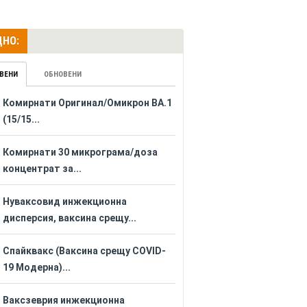
НО:
ВЕНИ
ОБНОВЕНИ
Комирнати Оригинал/Омикрон BA.1
(15/15...
Комирнати 30 микрограма/доза
концентрат за...
Нуваксовид инжекционна
дисперсия, ваксина срещу...
Спайквакс (Ваксина срещу COVID-
19 Модерна)...
Ваксзеврия инжекционна