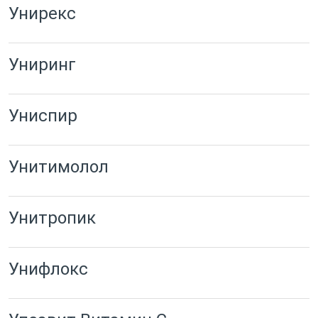
Унирекс
Униринг
Униспир
Унитимолол
Унитропик
Унифлокс