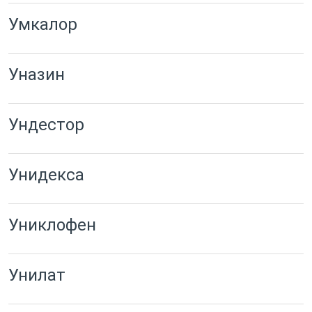
Умкалор
Уназин
Ундестор
Унидекса
Униклофен
Унилат