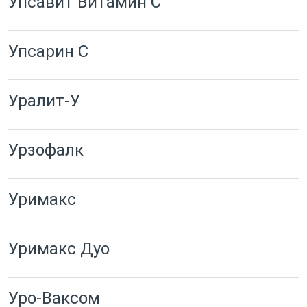
Упсавит Витамин C
Упсарин C
Уралит-У
Урзофалк
Уримакс
Уримакс Дуо
Уро-Ваксом