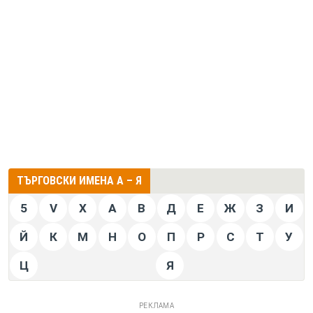
ТЪРГОВСКИ ИМЕНА А – Я
5
V
X
А
В
Д
Е
Ж
З
И
Й
К
М
Н
О
П
Р
С
Т
У
Ц
Я
РЕКЛАМА