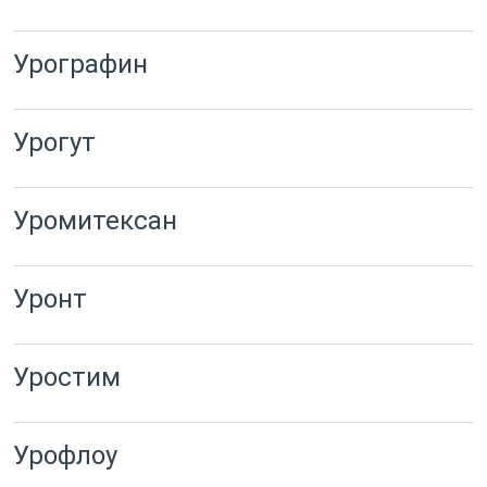
Урографин
Урогут
Уромитексан
Уронт
Уростим
Урофлоу