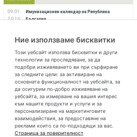
09.01.
Имунизационен календар на Република
2026
България
Ние използваме бисквитки
РЕКЛАМА
Този уебсайт използва бисквитки и други
технологии за проследяване, за да
Hapche.bg НЕ е медицински, зравен или сроден специалист и НЕ дава медицински
консултации и здравни съвети. Hapche.bg НЕ се явява медицинска услуга и НЕ
подобри изживяването ви при сърфиране
осигурява диагноза и лечение. Hapche.bg НЕ препоръчва медицински и други здравни и
за следните цели:
за активиране на
сродни специалисти и заведения. Hapche.bg НЕ търгува с лекарствени продукти и
хранителни добавки. Информацията, публикувана в Hapche.bg, е предназначена да служи
основната функционалност на уебсайта
,
за
само и единствено за справочни цели. Същата се предоставя без всякаква гаранция за
да осигурим по-добро изживяване на
актуалност, изчерпателност и точност, при все че се полагат всички усилия за обновяване
и допълване на данните и за коригиране на неточностите. При никакви обстоятелства НЕ
уебсайта
,
за измерване на вашия интерес
се самодиагностицирайте и НЕ се самолекувайте – самодиагностиката и самолечението
към нашите продукти и услуги и за
могат да бъдат опасни за вашето здраве! При поява на симптом(и) на заболяване
неотложно потърсете правоспособен лекар! Ако преценявате своето (нечие) състояние
персонализиране на маркетинговите
като спешно, позвънете на денонощния безплатен общоевропейски телефонен номер за
взаимодействия
,
за предоставяне на
спешни повиквания 112 за връзка с местния център за спешна медицинска помощ!
реклами които са по-подходящи за вас
.
Страница за поверителност