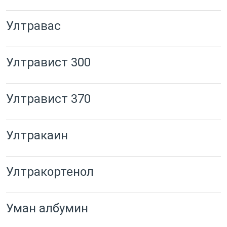
Ултравас
Ултравист 300
Ултравист 370
Ултракаин
Ултракортенол
Уман албумин