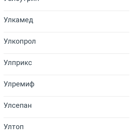
Улкамед
Улкопрол
Улприкс
Улремиф
Улсепан
Ултоп