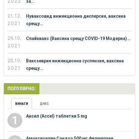
2022
за...
21.12.
Нуваксовид инжекционна дисперсия, ваксина
2021
срещу...
29.10.
Спайквакс (Ваксина срещу COVID-19 Модерна)...
2021
20.10.
Ваксзеврия инжекционна суспензия, ваксина
2021
срещу...
ПОПУЛЯРНО:
ВИНАГИ
ДНЕС
Аксел (Accel) таблетки 5 mg
1
Амоксицилин Сандоз 500 мг филмирани