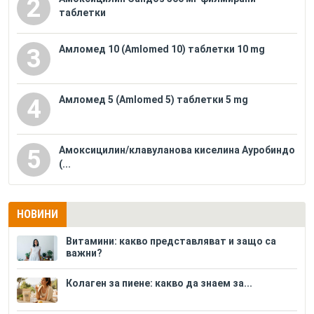
2
таблетки
Амломед 10 (Amlomed 10) таблетки 10 mg
3
Амломед 5 (Amlomed 5) таблетки 5 mg
4
Амоксицилин/клавуланова киселина Ауробиндо
5
(...
НОВИНИ
Витамини: какво представляват и защо са
важни?
Колаген за пиене: какво да знаем за...