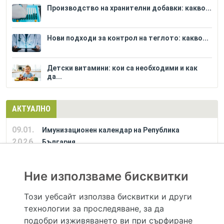
Производство на хранителни добавки: какво...
Нови подходи за контрол на теглото: какво...
Детски витамини: кои са необходими и как
да...
АКТУАЛНО
09.01.
Имунизационен календар на Република
2026
България
Ние използваме бисквитки
РЕКЛАМА
Този уебсайт използва бисквитки и други
технологии за проследяване, за да
Hapche.bg НЕ е медицински, зравен или сроден специалист и НЕ дава медицински
консултации и здравни съвети. Hapche.bg НЕ се явява медицинска услуга и НЕ
подобри изживяването ви при сърфиране
осигурява диагноза и лечение. Hapche.bg НЕ препоръчва медицински и други здравни и