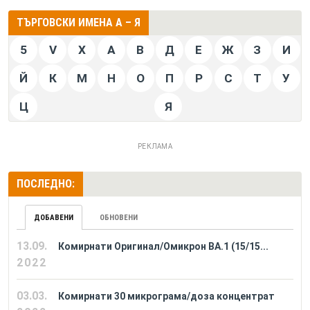
ТЪРГОВСКИ ИМЕНА А – Я
5
V
X
А
В
Д
Е
Ж
З
И
Й
К
М
Н
О
П
Р
С
Т
У
Ц
Я
РЕКЛАМА
ПОСЛЕДНО:
ДОБАВЕНИ
ОБНОВЕНИ
13.09.
Комирнати Оригинал/Омикрон BA.1 (15/15...
2022
03.03.
Комирнати 30 микрограма/доза концентрат