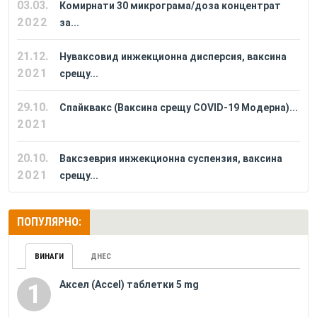
03.03.
Комирнати 30 микрограма/доза концентрат
2022
за...
21.12.
Нуваксовид инжекционна дисперсия, ваксина
2021
срещу...
29.10.
Спайквакс (Ваксина срещу COVID-19 Модерна)...
2021
20.10.
Ваксзеврия инжекционна суспензия, ваксина
2021
срещу...
ПОПУЛЯРНО:
ВИНАГИ
ДНЕС
Аксел (Accel) таблетки 5 mg
1