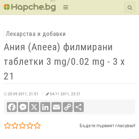
BETA
Лекарства и добавки
Ания (Aneea) филмирани
таблетки 3 mg/0.02 mg - 3 x
21
20.09.2011, 21:51
04.11.2011, 23:21
Facebook
Messenger
X
LinkedIn
Email
Copy
Сподели
Link
Бъдете първият гласувал!
1/5
2/5
3/5
4/5
5/5