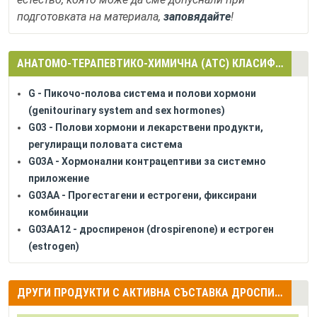
подготовката на материала,
заповядайте
!
АНАТОМО-ТЕРАПЕВТИКО-ХИМИЧНА (АТС) КЛАСИФИКАЦИЯ
G - Пикочо-полова система и полови хормони
(genitourinary system and sex hormones)
G03 - Полови хормони и лекарствени продукти,
регулиращи половата система
G03A - Хормонални контрацептиви за системно
приложение
G03AA - Прогестагени и естрогени, фиксирани
комбинации
G03AA12 - дроспиренон (drospirenone) и естроген
(estrogen)
ДРУГИ ПРОДУКТИ С АКТИВНА СЪСТАВКА ДРОСПИРЕНОН (DROSPIRENONE) + ЕТИНИЛЕСТРАДИОЛ (ETHINYLESTRADIOL)