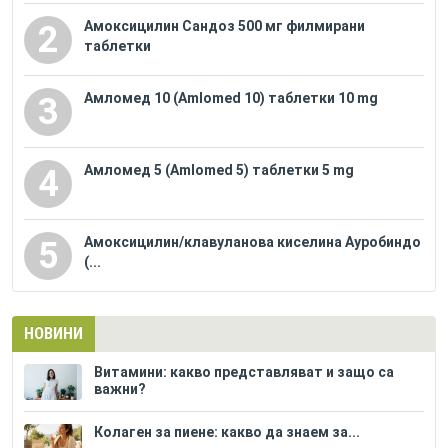
Амоксицилин Сандоз 500 мг филмирани
2
таблетки
Амломед 10 (Amlomed 10) таблетки 10 mg
3
Амломед 5 (Amlomed 5) таблетки 5 mg
4
Амоксицилин/клавуланова киселина Ауробиндо
5
(...
НОВИНИ
Витамини: какво представляват и защо са
важни?
Колаген за пиене: какво да знаем за...