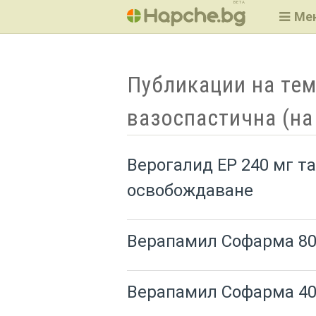
BETA
Ме
Публикации на тем
вазоспастична (на
Верогалид ЕР 240 мг т
освобождаване
Верапамил Софарма 80
Верапамил Софарма 40