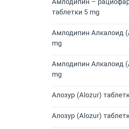
Амлодипин – рациофарм
таблетки 5 mg
Амлодипин Алкалоид (Am
mg
Амлодипин Алкалоид (Am
mg
Алозур (Alozur) таблет
Алозур (Alozur) таблет