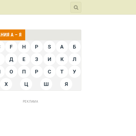
НИЯ А – Я
C
F
H
P
S
А
Б
Г
Д
Е
З
И
К
Л
Н
О
П
Р
С
Т
У
Х
Ц
Ш
Я
РЕКЛАМА