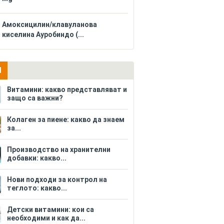
Амоксицилин/клавуланова
киселина Ауробиндо (...
И
Витамини: какво представляват и
защо са важни?
Колаген за пиене: какво да знаем
за...
Производство на хранителни
добавки: какво...
Нови подходи за контрол на
теглото: какво...
Детски витамини: кои са
необходими и как да...