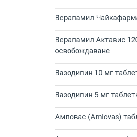
Верапамил Чайкафарма
Верапамил Актавис 120
освобождаване
Вазодипин 10 мг табле
Вазодипин 5 мг таблет
Амловас (Amlovas) таб