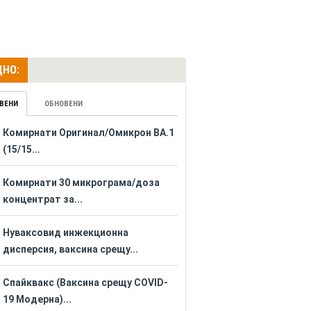
НО:
ВЕНИ
ОБНОВЕНИ
Комирнати Оригинал/Омикрон BA.1
(15/15...
Комирнати 30 микрограма/доза
концентрат за...
Нуваксовид инжекционна
дисперсия, ваксина срещу...
Спайквакс (Ваксина срещу COVID-
19 Модерна)...