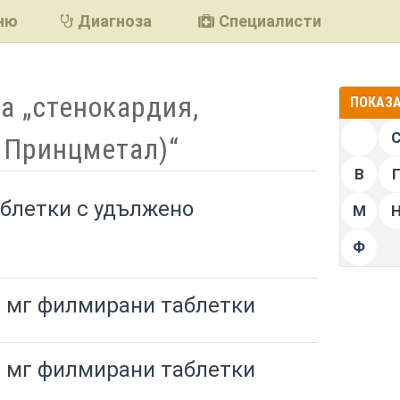
ню
Диагноза
Специалисти
а „стенокардия,
ПОКАЗА
 Принцметал)“
В
аблетки с удължено
М
Ф
 мг филмирани таблетки
 мг филмирани таблетки