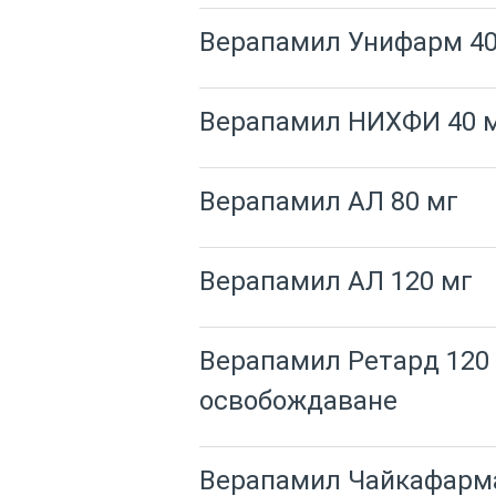
Верапамил Унифарм 40
Верапамил НИХФИ 40 м
Верапамил АЛ 80 мг
Верапамил АЛ 120 мг
Верапамил Ретард 120 
освобождаване
Верапамил Чайкафарма