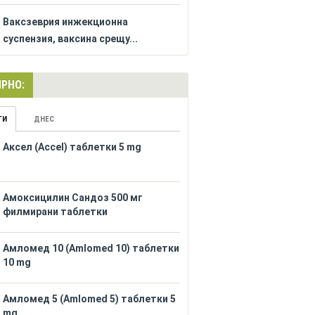
Ваксзеврия инжекционна
суспензия, ваксина срещу...
РНО:
ГИ
ДНЕС
Аксел (Accel) таблетки 5 mg
Амоксицилин Сандоз 500 мг
филмирани таблетки
Амломед 10 (Amlomed 10) таблетки
10 mg
Амломед 5 (Amlomed 5) таблетки 5
mg