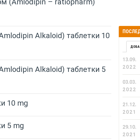
 (Amlodipin – ratiopharm)
ПОСЛЕД
lodipin Alkaloid) таблетки 10
ДОБА
13.09.
2022
lodipin Alkaloid) таблетки 5
03.03.
2022
ки 10 mg
21.12.
2021
ки 5 mg
29.10.
2021