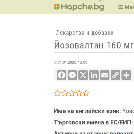
BETA
Ме
Лекарства и добавки
Йозовалтан 160 м
31.01.2020, 12:00
Facebook
Messenger
X
LinkedIn
Email
Copy
С
Link
1/5
2/5
3/5
4/5
5/5
Име на английски език:
Yoso
Търговски имена в ЕС/ЕИП
Активни съставки:
валсарта