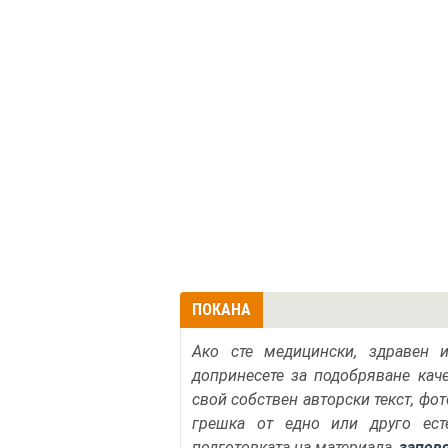
ПОКАНА
Ако сте медицински, здравен 
допринесете за подобряване кач
свой собствен авторски текст, фо
грешка от едно или друго ест
подготовката на материала,
запов