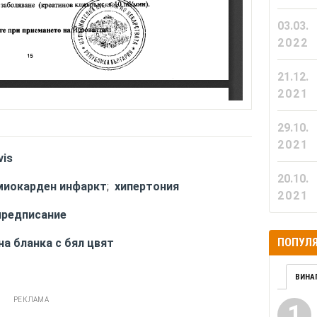
03.03.
2022
21.12.
2021
29.10.
2021
vis
20.10.
миокарден инфаркт
;
хипертония
2021
предписание
ПОПУЛЯ
на бланка с бял цвят
ВИНА
РЕКЛАМА
1