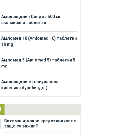
Амоксицилин Сандоз 500 мг
филмирани таблетки
Амломед 10 (Amlomed 10) таблетки
10 mg
Амломед 5 (Amlomed 5) таблетки 5
mg
Амоксицилин/клавуланова
киселина Ауробиндо (...
И
Витамини: какво представляват и
защо са важни?