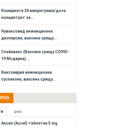
Комирнати 30 микрограма/доза
концентрат за...
Нуваксовид инжекционна
дисперсия, ваксина срещу...
Спайквакс (Ваксина срещу COVID-
19 Модерна)...
Ваксзеврия инжекционна
суспензия, ваксина срещу...
РНО:
ГИ
ДНЕС
Аксел (Accel) таблетки 5 mg