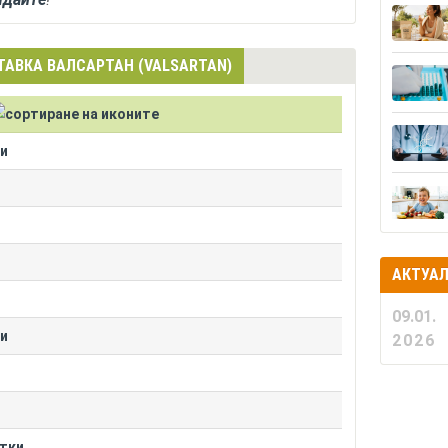
ТАВКА ВАЛСАРТАН (VALSARTAN)
ки
АКТУА
09.01.
ки
2026
етки