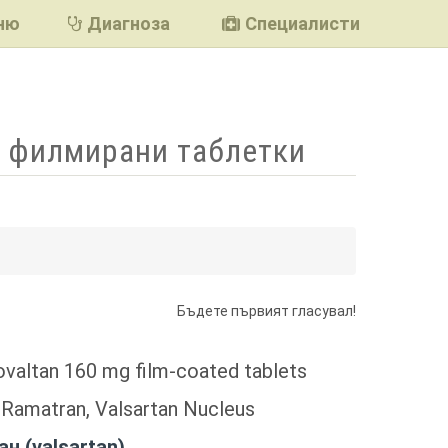
ню
Диагноза
Специалисти
г филмирани таблетки
подели
Бъдете първият гласувал!
valtan 160 mg film-coated tablets
:
Ramatran, Valsartan Nucleus
н (valsartan)