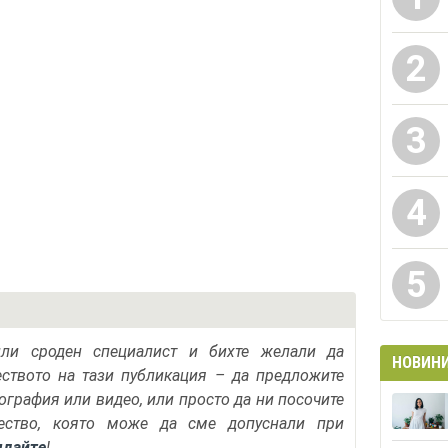
2
3
4
5
или сроден специалист и бихте желали да
НОВИН
еството на тази публикация – да предложите
тография или видео, или просто да ни посочите
ество, която може да сме допуснали при
ядайте
!