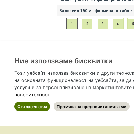
Валсавил 160 мг филмирани табле
1
2
3
4
Ние използваме бисквитки
Hapche.bg НЕ е медицински, зравен или сроден специа
НЕ препоръчва медицински и други здравни и сро
Този уебсайт използва бисквитки и други технол
предназначена да служи само и единствено за справоч
на основната функционалност на уебсайта
,
за да
допълване на данните и за коригиране на неточности
вашето здраве! При поява на симптом(и) на заб
услуги и за персонализиране на маркетинговите
общоевропейс
поверителност
Съгласен съм
Промяна на предпочитанията ми
©
2026 Hapche.bg
•
Общи условия
•
По