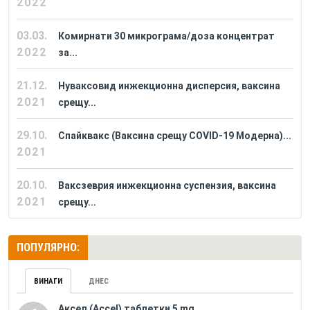
2022
03.03.
Комирнати 30 микрограма/доза концентрат
2022
за...
21.12.
Нуваксовид инжекционна дисперсия, ваксина
2021
срещу...
29.10.
Спайквакс (Ваксина срещу COVID-19 Модерна)...
2021
20.10.
Ваксзеврия инжекционна суспензия, ваксина
2021
срещу...
ПОПУЛЯРНО:
ВИНАГИ
ДНЕС
Аксел (Accel) таблетки 5 mg