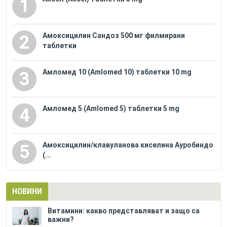
1
Амоксицилин Сандоз 500 мг филмирани
2
таблетки
Амломед 10 (Amlomed 10) таблетки 10 mg
3
Амломед 5 (Amlomed 5) таблетки 5 mg
4
Амоксицилин/клавуланова киселина Ауробиндо
5
(...
НОВИНИ
Витамини: какво представляват и защо са
важни?