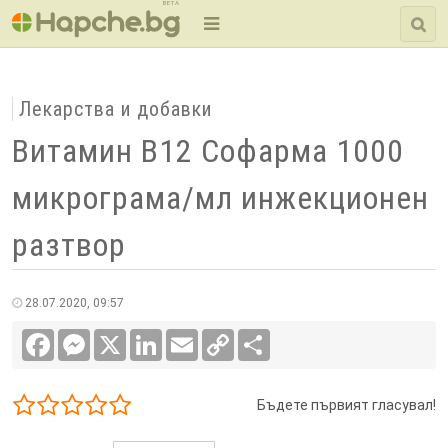
BETA
Лекарства и добавки
Витамин B12 Софарма 1000
микрограма/мл инжекционен
разтвор
28.07.2020, 09:57
Facebook
Messenger
X
LinkedIn
Email
Copy
Сподели
Link
Бъдете първият гласувал!
1/5
2/5
3/5
4/5
5/5