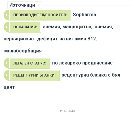
Източници
Sopharma
ПРОИЗВОДИТЕЛ/ВНОСИТЕЛ:
анемия, макроцитна
;
анемия,
ПОКАЗАНИЯ:
пернициозна
;
дефицит на витамин B12
;
малабсорбация
по лекарско предписание
ЛЕГАЛЕН СТАТУС:
рецептурна бланка с бял
РЕЦЕПТУРНИ БЛАНКИ:
цвят
РЕКЛАМА