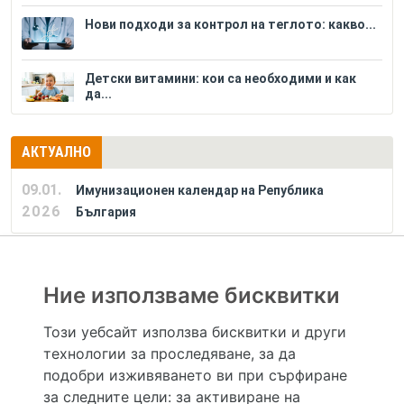
Нови подходи за контрол на теглото: какво...
Детски витамини: кои са необходими и как
да...
АКТУАЛНО
09.01.
Имунизационен календар на Република
2026
България
РЕКЛАМА
Ние използваме бисквитки
Този уебсайт използва бисквитки и други
технологии за проследяване, за да
Hapche.bg НЕ е медицински, зравен или сроден специалист и НЕ дава медицински
консултации и здравни съвети. Hapche.bg НЕ се явява медицинска услуга и НЕ
подобри изживяването ви при сърфиране
осигурява диагноза и лечение. Hapche.bg НЕ препоръчва медицински и други здравни и
за следните цели:
за активиране на
сродни специалисти и заведения. Hapche.bg НЕ търгува с лекарствени продукти и