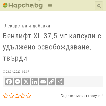
BETA
Лекарства и добавки
Венлифт XL 37,5 мг капсули с
удължено освобождаване,
твърди
21.04.2020, 06:37
Facebook
Messenger
X
LinkedIn
Email
Copy
Сподели
Link
Бъдете първият гласувал!
1/5
2/5
3/5
4/5
5/5