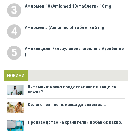
Амломед 10 (Amlomed 10) таблетки 10 mg
3
Амломед 5 (Amlomed 5) таблетки 5 mg
4
Амоксицилин/клавуланова киселина Ауробиндо
5
(...
НОВИНИ
Витамини: какво представляват и защо са
важни?
Колаген за пиене: какво да знаем за...
Производство на хранителни добавки: какво...