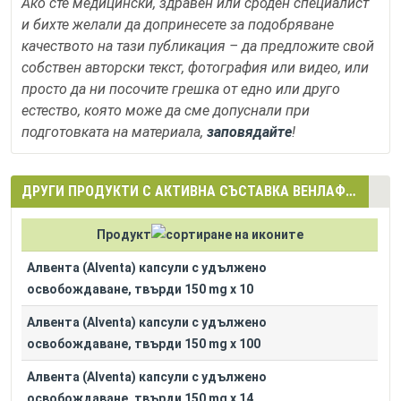
Ако сте медицински, здравен или сроден специалист
и бихте желали да допринесете за подобряване
качеството на тази публикация – да предложите свой
собствен авторски текст, фотография или видео, или
просто да ни посочите грешка от едно или друго
естество, която може да сме допуснали при
подготовката на материала,
заповядайте
!
ДРУГИ ПРОДУКТИ С АКТИВНА СЪСТАВКА ВЕНЛАФАКСИН (VENLAFAXINE)
Продукт
Алвента (Alventa) капсули с удължено
освобождаване, твърди 150 mg x 10
Алвента (Alventa) капсули с удължено
освобождаване, твърди 150 mg x 100
Алвента (Alventa) капсули с удължено
освобождаване, твърди 150 mg x 14