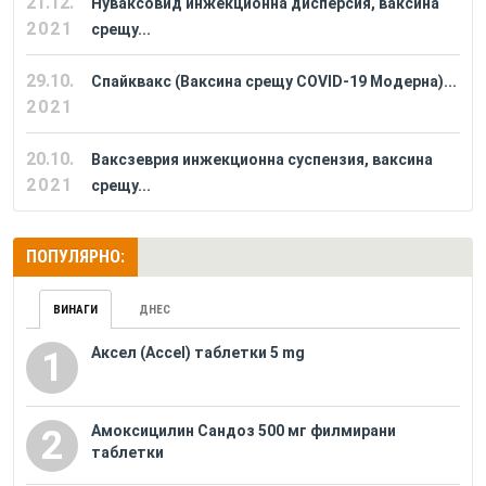
21.12.
Нуваксовид инжекционна дисперсия, ваксина
2021
срещу...
29.10.
Спайквакс (Ваксина срещу COVID-19 Модерна)...
2021
20.10.
Ваксзеврия инжекционна суспензия, ваксина
2021
срещу...
ПОПУЛЯРНО:
ВИНАГИ
ДНЕС
Аксел (Accel) таблетки 5 mg
1
Амоксицилин Сандоз 500 мг филмирани
2
таблетки