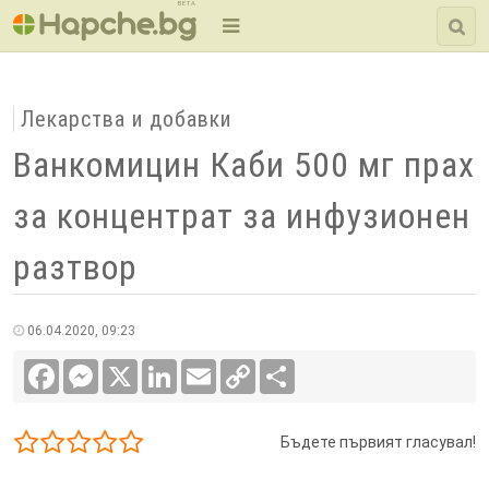
BETA
Лекарства и добавки
Ванкомицин Каби 500 мг прах
за концентрат за инфузионен
разтвор
06.04.2020, 09:23
Facebook
Messenger
X
LinkedIn
Email
Copy
Сподели
Link
Бъдете първият гласувал!
1/5
2/5
3/5
4/5
5/5