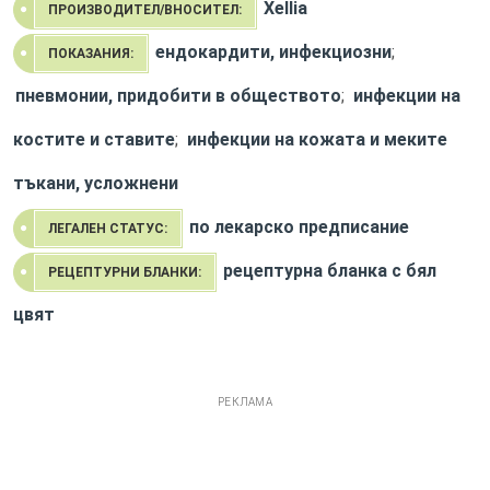
Xellia
ПРОИЗВОДИТЕЛ/ВНОСИТЕЛ:
ендокардити, инфекциозни
;
ПОКАЗАНИЯ:
пневмонии, придобити в обществото
;
инфекции на
костите и ставите
;
инфекции на кожата и меките
тъкани, усложнени
по лекарско предписание
ЛЕГАЛЕН СТАТУС:
рецептурна бланка с бял
РЕЦЕПТУРНИ БЛАНКИ:
цвят
РЕКЛАМА