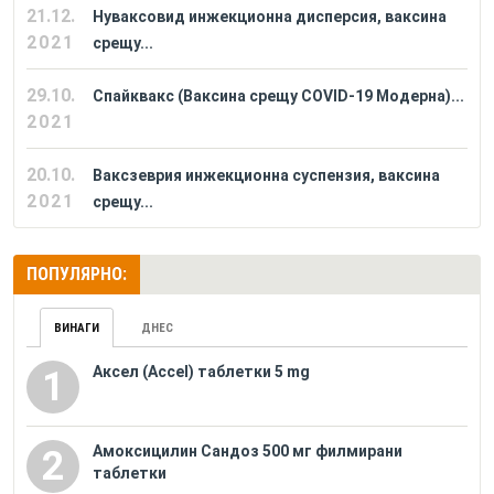
21.12.
Нуваксовид инжекционна дисперсия, ваксина
2021
срещу...
29.10.
Спайквакс (Ваксина срещу COVID-19 Модерна)...
2021
20.10.
Ваксзеврия инжекционна суспензия, ваксина
2021
срещу...
ПОПУЛЯРНО:
ВИНАГИ
ДНЕС
Аксел (Accel) таблетки 5 mg
1
Амоксицилин Сандоз 500 мг филмирани
2
таблетки