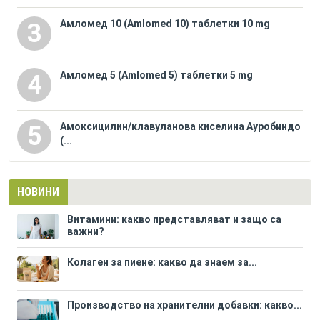
Амломед 10 (Amlomed 10) таблетки 10 mg
3
Амломед 5 (Amlomed 5) таблетки 5 mg
4
Амоксицилин/клавуланова киселина Ауробиндо
5
(...
НОВИНИ
Витамини: какво представляват и защо са
важни?
Колаген за пиене: какво да знаем за...
Производство на хранителни добавки: какво...