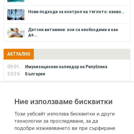
Нови подходи за контрол на теглото: какво...
Детски витамини: кои са необходими и как
да...
АКТУАЛНО
09.01.
Имунизационен календар на Република
2026
България
РЕКЛАМА
Ние използваме бисквитки
Този уебсайт използва бисквитки и други
технологии за проследяване, за да
Hapche.bg НЕ е медицински, зравен или сроден специалист и НЕ дава медицински
консултации и здравни съвети. Hapche.bg НЕ се явява медицинска услуга и НЕ
подобри изживяването ви при сърфиране
осигурява диагноза и лечение. Hapche.bg НЕ препоръчва медицински и други здравни и
сродни специалисти и заведения. Hapche.bg НЕ търгува с лекарствени продукти и