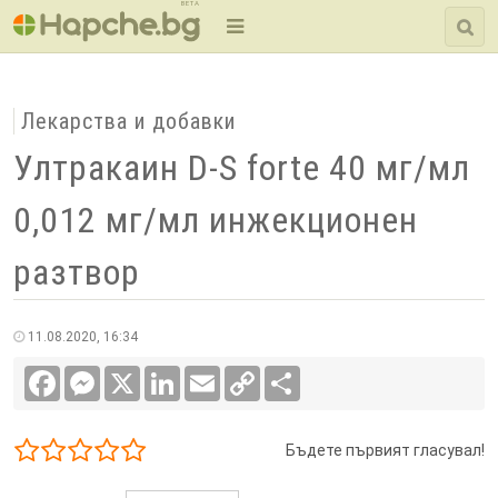
BETA
Лекарства и добавки
Ултракаин D-S forte 40 мг/мл
0,012 мг/мл инжекционен
разтвор
11.08.2020, 16:34
Facebook
Messenger
X
LinkedIn
Email
Copy
Сподели
Link
Бъдете първият гласувал!
1/5
2/5
3/5
4/5
5/5