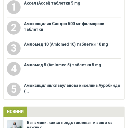
Аксел (Accel) таблетки 5 mg
1
Амоксицилин Сандоз 500 мг филмирани
2
таблетки
Амломед 10 (Amlomed 10) таблетки 10 mg
3
Амломед 5 (Amlomed 5) таблетки 5 mg
4
Амоксицилин/клавуланова киселина Ауробиндо
5
(...
НОВИНИ
Витамини: какво представляват и защо са
важни?