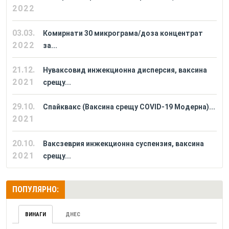
2022
03.03.
Комирнати 30 микрограма/доза концентрат
2022
за...
21.12.
Нуваксовид инжекционна дисперсия, ваксина
2021
срещу...
29.10.
Спайквакс (Ваксина срещу COVID-19 Модерна)...
2021
20.10.
Ваксзеврия инжекционна суспензия, ваксина
2021
срещу...
ПОПУЛЯРНО:
ВИНАГИ
ДНЕС