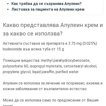
Как трябва да се съхранява Апулеин?
Листовка за пациента на Апулеин крем
Какво представлява Апулеин крем и
за какво се използва?
Активната съставка на препарата е 3.75 mg (0.025%)
budesonide във всяка туба от 15 g.
Помощни вещества: methyl parahydroxybenzoate,
polysorbate 60, isopropyl myristate, cetostearyl alcohol,
propylene glycol, liquid paraffin, purified water.
Апулеин се използва за лечение на псориазис, екзема и
кожни заболявания от възпалително естество.
Може да се използва само по предписание от Вашия
лекар.