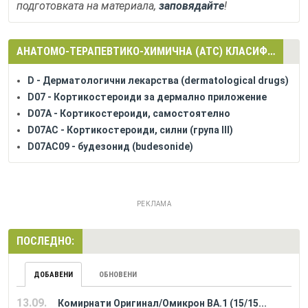
подготовката на материала,
заповядайте
!
АНАТОМО-ТЕРАПЕВТИКО-ХИМИЧНА (АТС) КЛАСИФИКАЦИЯ
D - Дерматологични лекарства (dermatological drugs)
D07 - Кортикостероиди за дермално приложение
D07A - Кортикостероиди, самостоятелно
D07AC - Кортикостероиди, силни (група III)
D07AC09 - будезонид (budesonide)
РЕКЛАМА
ПОСЛЕДНО:
ДОБАВЕНИ
ОБНОВЕНИ
13.09.
Комирнати Оригинал/Омикрон BA.1 (15/15...