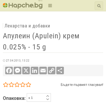
BETA
Лекарства и добавки
Апулеин (Apulein) крем
0.025% - 15 g
27.04.2013, 13:22
Facebook
Messenger
X
LinkedIn
Email
Copy
Сподели
Link
Бъдете първият гласувал!
1/5
2/5
3/5
4/5
5/5
Опаковка: