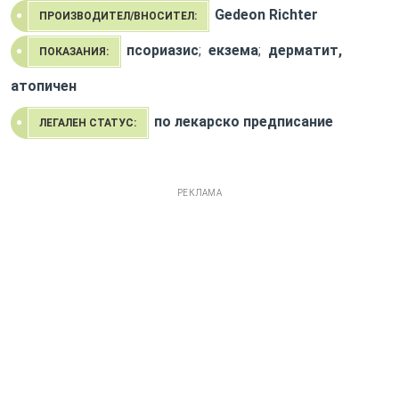
Gedeon Richter
ПРОИЗВОДИТЕЛ/ВНОСИТЕЛ:
псориазис
;
екзема
;
дерматит,
ПОКАЗАНИЯ:
атопичен
по лекарско предписание
ЛЕГАЛЕН СТАТУС:
РЕКЛАМА