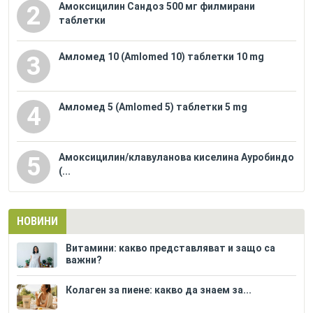
Амоксицилин Сандоз 500 мг филмирани
2
таблетки
Амломед 10 (Amlomed 10) таблетки 10 mg
3
Амломед 5 (Amlomed 5) таблетки 5 mg
4
Амоксицилин/клавуланова киселина Ауробиндо
5
(...
НОВИНИ
Витамини: какво представляват и защо са
важни?
Колаген за пиене: какво да знаем за...