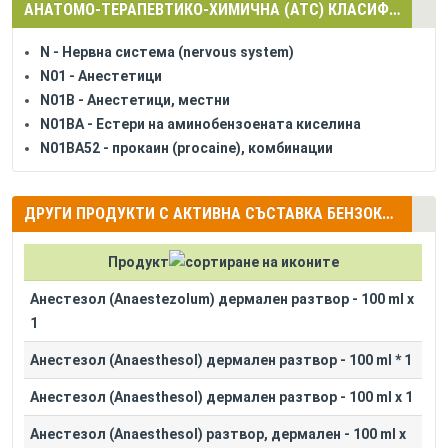
АНАТОМО-ТЕРАПЕВТИКО-ХИМИЧНА (АТС) КЛАСИФИКАЦИЯ
N - Нервна система (nervous system)
N01 - Анестетици
N01B - Анестетици, местни
N01BA - Естери на аминобензоената киселина
N01BA52 - прокаин (procaine), комбинации
ДРУГИ ПРОДУКТИ С АКТИВНА СЪСТАВКА БЕНЗОКАИН (BENZOCAINE) + ПРОКАИН ХИДРОХЛОРИД (PROCAINE HYDROCHLORIDE) + ЛЕВОМЕНТОЛ (LEVOMENTHOL)
Продукт
Анестезол (Anaestezolum) дермален разтвор - 100 ml x
1
Анестезол (Anaesthesol) дермален разтвор - 100 ml * 1
Анестезол (Anaesthesol) дермален разтвор - 100 ml x 1
Анестезол (Anaesthesol) разтвор, дермален - 100 ml x