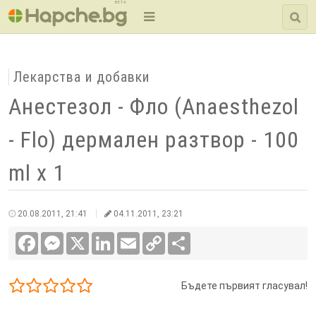
BETA
Лекарства и добавки
Анестезол - Фло (Anaesthezol
- Flo) дермален разтвор - 100
ml x 1
20.08.2011, 21:41
04.11.2011, 23:21
Facebook
Messenger
X
LinkedIn
Email
Copy
Сподели
Link
Бъдете първият гласувал!
1/5
2/5
3/5
4/5
5/5