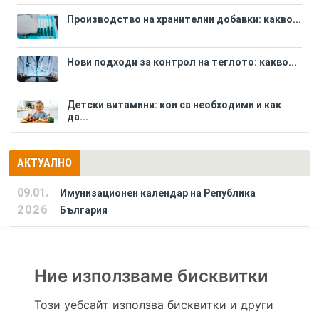
Производство на хранителни добавки: какво...
Нови подходи за контрол на теглото: какво...
Детски витамини: кои са необходими и как
да...
АКТУАЛНО
09.01.
Имунизационен календар на Република
2026
България
РЕКЛАМА
Ние използваме бисквитки
Този уебсайт използва бисквитки и други
Hapche.bg НЕ е медицински, зравен или сроден специалист и НЕ дава медицински