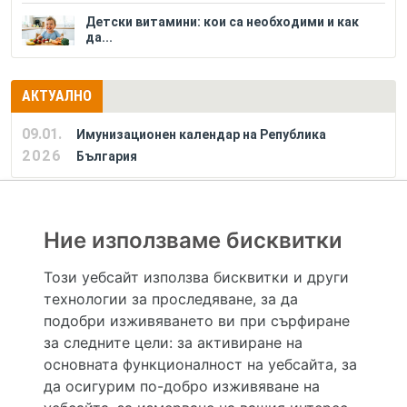
Детски витамини: кои са необходими и как
да...
АКТУАЛНО
09.01.
Имунизационен календар на Република
2026
България
РЕКЛАМА
Ние използваме бисквитки
Този уебсайт използва бисквитки и други
технологии за проследяване, за да
Hapche.bg НЕ е медицински, зравен или сроден специалист и НЕ дава медицински
консултации и здравни съвети. Hapche.bg НЕ се явява медицинска услуга и НЕ
подобри изживяването ви при сърфиране
осигурява диагноза и лечение. Hapche.bg НЕ препоръчва медицински и други здравни и
за следните цели:
за активиране на
сродни специалисти и заведения. Hapche.bg НЕ търгува с лекарствени продукти и
хранителни добавки. Информацията, публикувана в Hapche.bg, е предназначена да служи
основната функционалност на уебсайта
,
за
само и единствено за справочни цели. Същата се предоставя без всякаква гаранция за
да осигурим по-добро изживяване на
актуалност, изчерпателност и точност, при все че се полагат всички усилия за обновяване
и допълване на данните и за коригиране на неточностите. При никакви обстоятелства НЕ