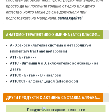
собствен авторски текст, фотография или видео, или
просто да ни посочите грешка от едно или друго
естество, която може да сме допуснали при
подготовката на материала,
заповядайте
!
АНАТОМО-ТЕРАПЕВТИКО-ХИМИЧНА (АТС) КЛАСИФИКАЦИЯ
A - Храносмилателна система и метаболизъм
(alimentary tract and metabolism)
A11 - Витамини
A11C - Витамин A и D, включително комбинации на
двата
A11CC - Витамин D и аналози
A11CC03 - алфакалцидол (alfacalcidol)
ДРУГИ ПРОДУКТИ С АКТИВНА СЪСТАВКА АЛФАКАЛЦИДОЛ (ALFACALCIDOL)
Продукт