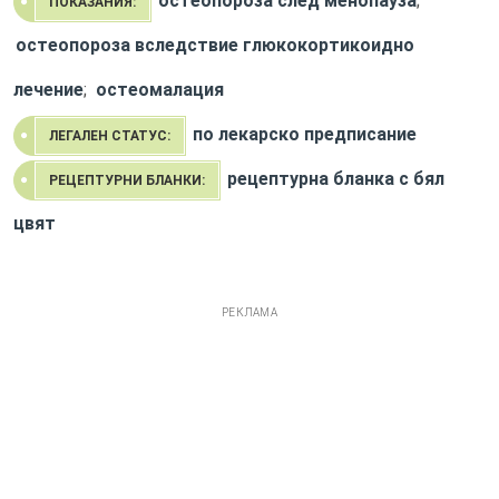
остеопороза след менопауза
;
ПОКАЗАНИЯ:
остеопороза вследствие глюкокортикоидно
лечение
;
остеомалация
по лекарско предписание
ЛЕГАЛЕН СТАТУС:
рецептурна бланка с бял
РЕЦЕПТУРНИ БЛАНКИ:
цвят
РЕКЛАМА