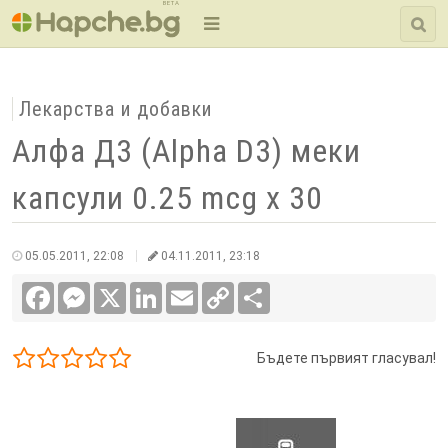
BETA
Лекарства и добавки
Алфа Д3 (Alpha D3) меки
капсули 0.25 mcg x 30
05.05.2011, 22:08
04.11.2011, 23:18
Facebook
Messenger
X
LinkedIn
Email
Copy
Сподели
Link
Бъдете първият гласувал!
1/5
2/5
3/5
4/5
5/5