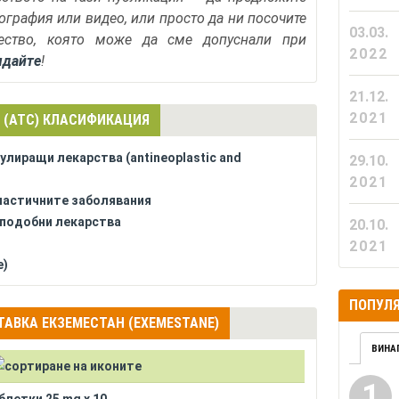
тография или видео, или просто да ни посочите
03.03.
ество, която може да сме допуснали при
2022
ядайте
!
21.12.
2021
 (АТС) КЛАСИФИКАЦИЯ
улиращи лекарства (antineoplastic and
29.10.
2021
пластичните заболявания
 подобни лекарства
20.10.
2021
e)
ПОПУЛЯ
АВКА ЕКЗЕМЕСТАН (EXEMESTANE)
ВИНА
1