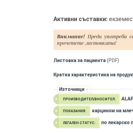
Активни съставки:
екземес
Внимание!
Преди употреба с
прочетете листовката!
Листовка за пациента
(PDF)
Кратка характеристика на проду
Източници
ALAP
ПРОИЗВОДИТЕЛ/ВНОСИТЕЛ:
карцином на мле
ПОКАЗАНИЯ:
по лекарско 
ЛЕГАЛЕН СТАТУС: