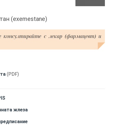
тан (exemestane)
е консултирайте с лекар (фармацевт) и
кта
(PDF)
IS
чната жлеза
предписание