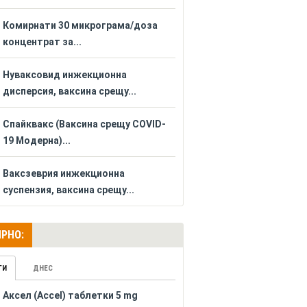
Комирнати 30 микрограма/доза
концентрат за...
Нуваксовид инжекционна
дисперсия, ваксина срещу...
Спайквакс (Ваксина срещу COVID-
19 Модерна)...
Ваксзеврия инжекционна
суспензия, ваксина срещу...
РНО:
ГИ
ДНЕС
Аксел (Accel) таблетки 5 mg