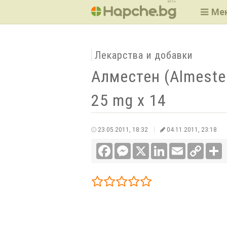
BETA
Ме
Лекарства и добавки
Алместен (Almeste
25 mg x 14
23.05.2011, 18:32
04.11.2011, 23:18
Facebook
Messenger
X
LinkedIn
Email
Copy
С
Link
1/5
2/5
3/5
4/5
5/5