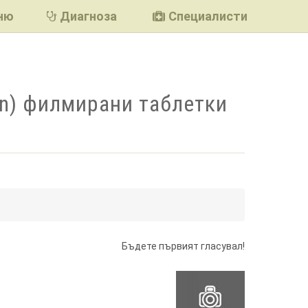
ню
Диагноза
Специалисти
n) филмирани таблетки
подели
Бъдете първият гласувал!