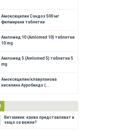
Амоксицилин Сандоз 500 мг
филмирани таблетки
Амломед 10 (Amlomed 10) таблетки
10 mg
Амломед 5 (Amlomed 5) таблетки 5
mg
Амоксицилин/клавуланова
киселина Ауробиндо (...
И
Витамини: какво представляват и
защо са важни?