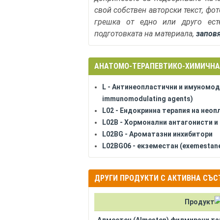
свой собствен авторски текст, фо
грешка от едно или друго ест
подготовката на материала,
запов
АНАТОМО-ТЕРАПЕВТИКО-ХИМИЧНА
L - Антинеопластични и имуномод
immunomodulating agents)
L02 - Ендокринна терапия на нео
L02B - Хормонални антагонисти и
L02BG - Ароматазни инхибитори
L02BG06 - екземестан (exemestan
ДРУГИ ПРОДУКТИ С АКТИВНА СЪСТ
Продукт