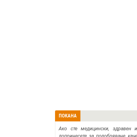
ПОКАНА
Ако сте медицински, здравен 
допринесете за подобряване кач