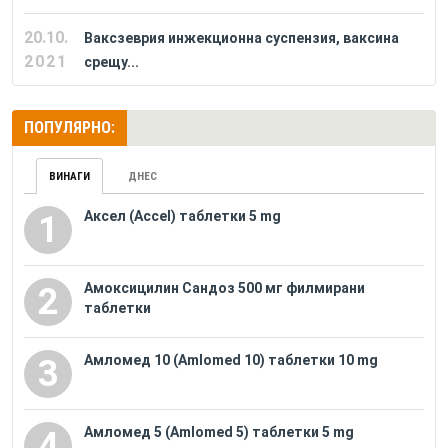
20.10.
Ваксзеврия инжекционна суспензия, ваксина
2021
срещу...
ПОПУЛЯРНО:
ВИНАГИ
ДНЕС
Аксел (Accel) таблетки 5 mg
1
Амоксицилин Сандоз 500 мг филмирани
2
таблетки
Амломед 10 (Amlomed 10) таблетки 10 mg
3
Амломед 5 (Amlomed 5) таблетки 5 mg
4