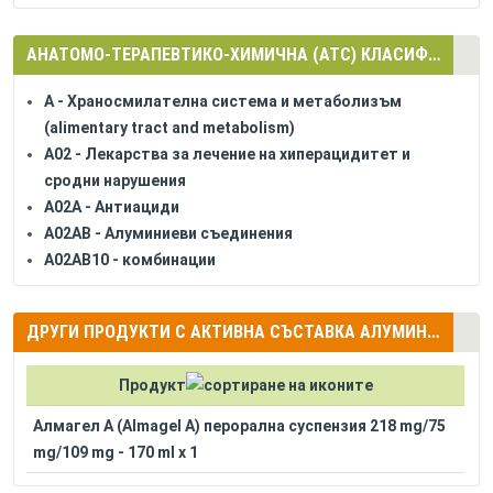
АНАТОМО-ТЕРАПЕВТИКО-ХИМИЧНА (АТС) КЛАСИФИКАЦИЯ
A - Храносмилателна система и метаболизъм
(alimentary tract and metabolism)
A02 - Лекарства за лечение на хиперацидитет и
сродни нарушения
A02A - Антиациди
A02AB - Алуминиеви съединения
A02AB10 - комбинации
ДРУГИ ПРОДУКТИ С АКТИВНА СЪСТАВКА АЛУМИНИЕВ ОКСИД (ALUMINIUM OXIDE) + МАГНЕЗИЕВ ОКСИД (MAGNESIUM OXIDE) + БЕНЗОКАИН (BENZOCAINE)
Продукт
Алмагел А (Almagel A) перорална суспензия 218 mg/75
mg/109 mg - 170 ml x 1