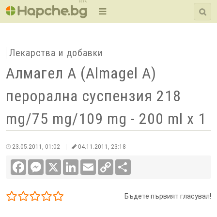
BETA
Лекарства и добавки
Алмагел А (Almagel A)
перорална суспензия 218
mg/75 mg/109 mg - 200 ml x 1
23.05.2011, 01:02
04.11.2011, 23:18
Facebook
Messenger
X
LinkedIn
Email
Copy
Сподели
Link
Бъдете първият гласувал!
1/5
2/5
3/5
4/5
5/5