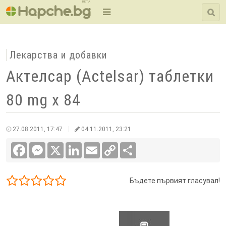
BETA
Лекарства и добавки
Актелсар (Actelsar) таблетки
80 mg x 84
27.08.2011, 17:47
04.11.2011, 23:21
Facebook
Messenger
X
LinkedIn
Email
Copy
Сподели
Link
Бъдете първият гласувал!
1/5
2/5
3/5
4/5
5/5