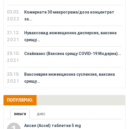
03.03.
Комирнати 30 микрограма/доза концентрат
2022
за...
21.12.
Нуваксовид инжекционна дисперсия, ваксина
2021
срещу...
29.10.
Спайквакс (Ваксина срещу COVID-19 Модерна)...
2021
20.10.
Ваксзеврия инжекционна суспензия, ваксина
2021
срещу...
ПОПУЛЯРНО:
ВИНАГИ
ДНЕС
Аксел (Accel) таблетки 5 mg