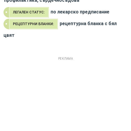
профилактика, сърдечносъдова
по лекарско предписание
ЛЕГАЛЕН СТАТУС:
рецептурна бланка с бял
РЕЦЕПТУРНИ БЛАНКИ:
цвят
РЕКЛАМА