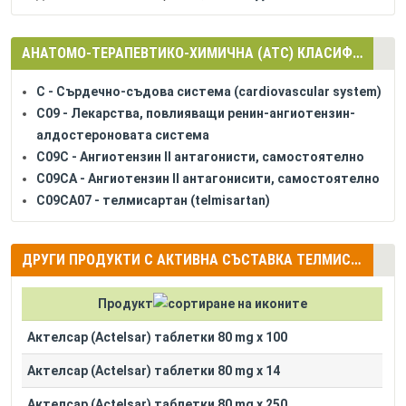
АНАТОМО-ТЕРАПЕВТИКО-ХИМИЧНА (АТС) КЛАСИФИКАЦИЯ
C - Сърдечно-съдова система (cardiovascular system)
C09 - Лекарства, повлияващи ренин-ангиотензин-
алдостероновата система
C09C - Ангиотензин II антагонисти, самостоятелно
C09CA - Ангиотензин II антагонисити, самостоятелно
C09CA07 - телмисартан (telmisartan)
ДРУГИ ПРОДУКТИ С АКТИВНА СЪСТАВКА ТЕЛМИСАРТАН (TELMISARTAN)
Продукт
Актелсар (Actelsar) таблетки 80 mg x 100
Актелсар (Actelsar) таблетки 80 mg x 14
Актелсар (Actelsar) таблетки 80 mg x 250