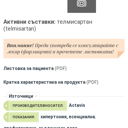
Активни съставки:
телмисартан
(telmisartan)
Внимание!
Преди употреба се консултирайте с
лекар (фармацевт) и прочетете листовката!
Листовка за пациента
(PDF)
Кратка характеристика на продукта
(PDF)
Източници
Actavis
ПРОИЗВОДИТЕЛ/ВНОСИТЕЛ:
хипертония, есенциална
;
ПОКАЗАНИЯ: