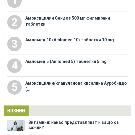
1
Амоксицилин Сандоз 500 мг филмирани
2
таблетки
Амломед 10 (Amlomed 10) таблетки 10 mg
3
Амломед 5 (Amlomed 5) таблетки 5 mg
4
Амоксицилин/клавуланова киселина Ауробиндо
5
(...
НОВИНИ
Витамини: какво представляват и защо са
важни?