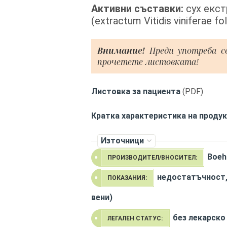
Активни съставки:
сух екст
(extractum Vitidis viniferae f
Внимание!
Преди употреба с
прочетете листовката!
Листовка за пациента
(PDF)
Кратка характеристика на проду
Източници
Boeh
ПРОИЗВОДИТЕЛ/ВНОСИТЕЛ:
недостатъчност,
ПОКАЗАНИЯ:
вени)
без лекарско
ЛЕГАЛЕН СТАТУС: