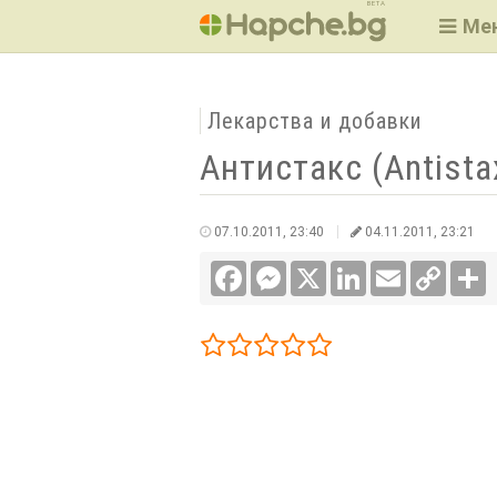
BETA
Ме
Лекарства и добавки
Антистакс (Antista
07.10.2011, 23:40
04.11.2011, 23:21
Facebook
Messenger
X
LinkedIn
Email
Copy
С
Link
1/5
2/5
3/5
4/5
5/5