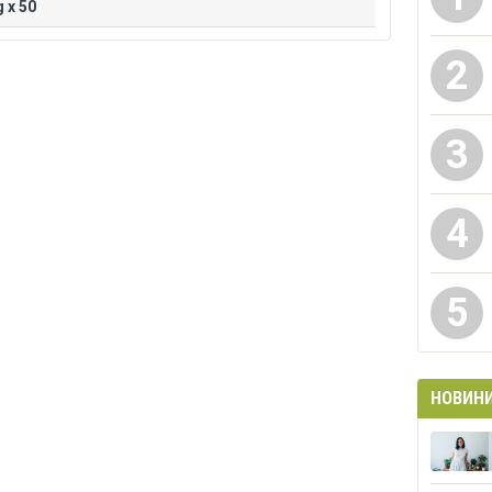
 x 50
2
3
4
5
НОВИН