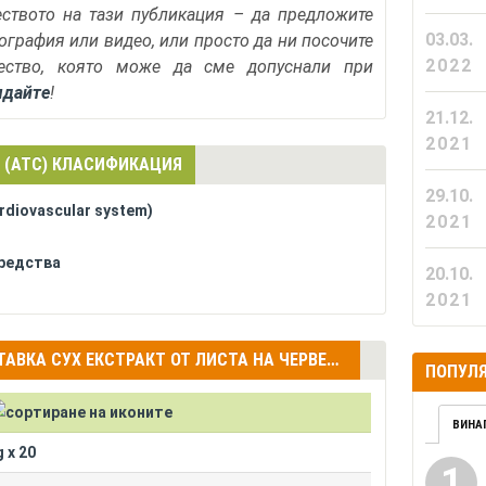
еството на тази публикация – да предложите
03.03.
тография или видео, или просто да ни посочите
2022
ество, която може да сме допуснали при
ядайте
!
21.12.
2021
 (АТС) КЛАСИФИКАЦИЯ
29.10.
diovascular system)
2021
редства
20.10.
2021
ДРУГИ ПРОДУКТИ С АКТИВНА СЪСТАВКА СУХ ЕКСТРАКТ ОТ ЛИСТА НА ЧЕРВЕНА ЛОЗА (EXTRACTUM VITIDIS VINIFERAE FOLIAE AQUOSUM SICCUM)
ПОПУЛЯ
ВИНА
 x 20
1