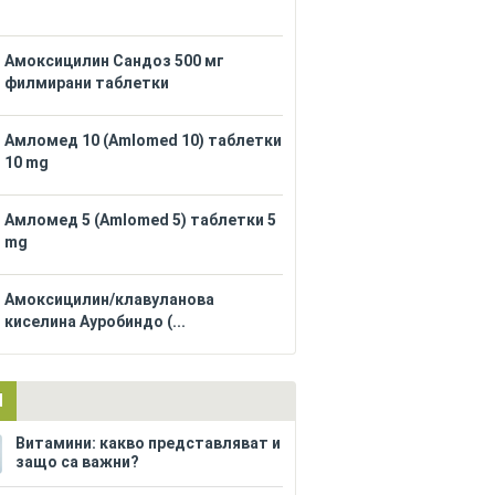
Амоксицилин Сандоз 500 мг
филмирани таблетки
Амломед 10 (Amlomed 10) таблетки
10 mg
Амломед 5 (Amlomed 5) таблетки 5
mg
Амоксицилин/клавуланова
киселина Ауробиндо (...
И
Витамини: какво представляват и
защо са важни?