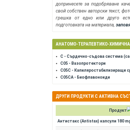
допринесете за подобряване кач
свой собствен авторски текст, фо
грешка от едно или друго ест
подготовката на материала,
запов
АНАТОМО-ТЕРАПЕВТИКО-ХИМИЧНА
C - Сърдечно-съдова система (car
C05 - Вазопротектори
C05C - Капиляростабилизиращи с
C05CA - Биофлавоноиди
Продукт
Антистакс (Antistax) капсули 180 mg