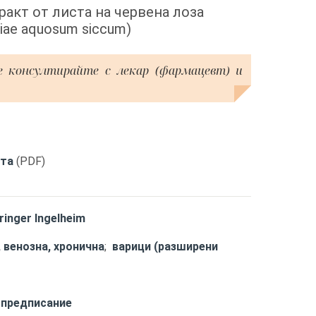
ракт от листа на червена лоза
oliae aquosum siccum)
е консултирайте с лекар (фармацевт) и
кта
(PDF)
ringer Ingelheim
 венозна, хронична
;
варици (разширени
 предписание