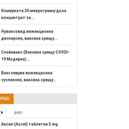
Комирнати 30 микрограма/доза
концентрат за...
Нуваксовид инжекционна
дисперсия, ваксина срещу...
Спайквакс (Ваксина срещу COVID-
19 Модерна)...
Ваксзеврия инжекционна
суспензия, ваксина срещу...
РНО:
ГИ
ДНЕС
Аксел (Accel) таблетки 5 mg